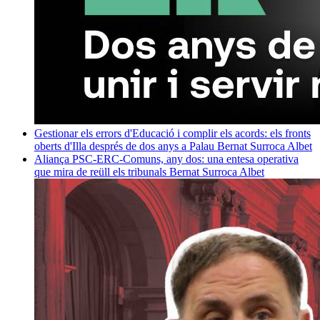
Gestionar els errors d'Educació i complir els acords: els fronts
oberts d'Illa després de dos anys a Palau
Bernat Surroca Albet
Aliança PSC-ERC-Comuns, any dos: una entesa operativa
que mira de reüll els tribunals
Bernat Surroca Albet