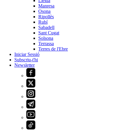
Lleida
Manresa
Osona
Ripollès
Rubí
Sabadell
Sant Cugat
Solsona
Terrassa
Terres de l'Ebre
Iniciar Sessió
Subscriu-t'hi
Newsletter