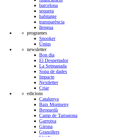
barcelona
sequera
habitatge
transparència
llengua
programes
Snooker
Úniqs
newsletter
Bon dia
El Despertador
La Setmanada
Sopa de dades
Impacte
Nextletter
Criar
edicions
Catalunya
Baix Montseny
Berguedà
Camp de Tarragona
Garrotxa
Girona
Granollers