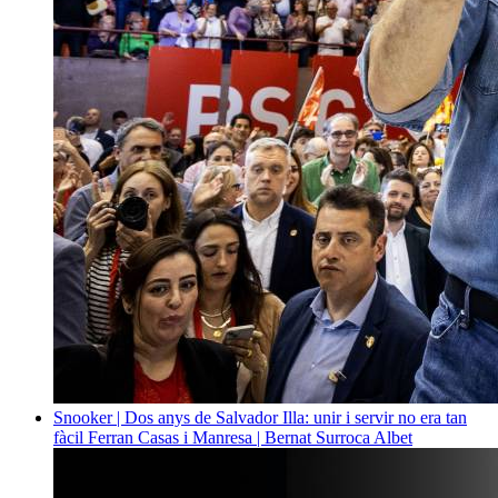
Snooker | Dos anys de Salvador Illa: unir i servir no era tan
fàcil
Ferran Casas i Manresa | Bernat Surroca Albet