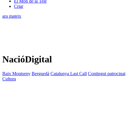
El Món de la Tele
Criar
ara mateix
NacióDigital
Baix Montseny
Berguedà
Catalunya Last Call
Contingut patrocinat
Cultura