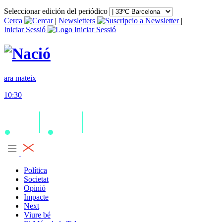
Seleccionar edición del periódico
Cerca
|
Newsletters
|
Iniciar Sessió
ara mateix
10:30
Política
Societat
Opinió
Impacte
Next
Viure bé