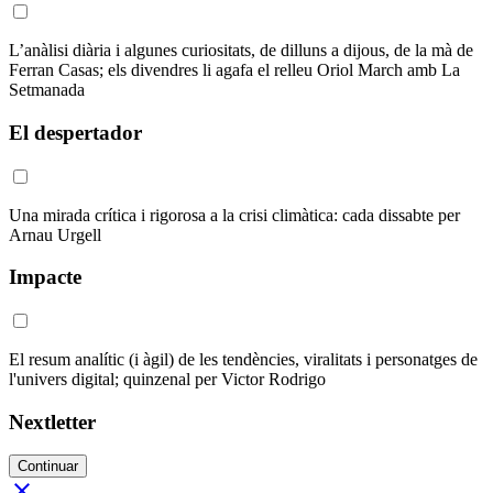
L’anàlisi diària i algunes curiositats, de dilluns a dijous, de la mà de
Ferran Casas; els divendres li agafa el relleu Oriol March amb La
Setmanada
El despertador
Una mirada crítica i rigorosa a la crisi climàtica: cada dissabte per
Arnau Urgell
Impacte
El resum analític (i àgil) de les tendències, viralitats i personatges de
l'univers digital; quinzenal per Victor Rodrigo
Nextletter
Continuar
close