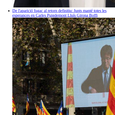
De l'aparició fugaç al retorn definitiu: Junts manté totes les
esperances en Carles Puigdemont
Lluís Girona Boffi