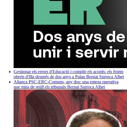
Gestionar els errors d'Educació i complir els acords: els fronts
oberts d'Illa després de dos anys a Palau
Bernat Surroca Albet
Aliança PSC-ERC-Comuns, any dos: una entesa operativa
que mira de reüll els tribunals
Bernat Surroca Albet