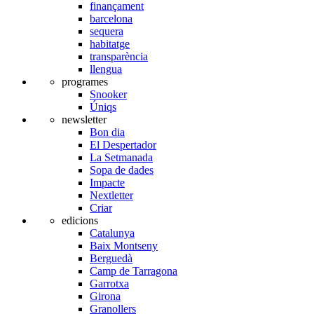
finançament
barcelona
sequera
habitatge
transparència
llengua
programes
Snooker
Úniqs
newsletter
Bon dia
El Despertador
La Setmanada
Sopa de dades
Impacte
Nextletter
Criar
edicions
Catalunya
Baix Montseny
Berguedà
Camp de Tarragona
Garrotxa
Girona
Granollers