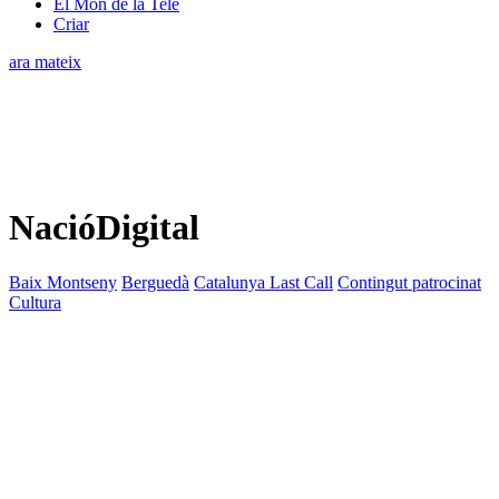
El Món de la Tele
Criar
ara mateix
NacióDigital
Baix Montseny
Berguedà
Catalunya Last Call
Contingut patrocinat
Cultura