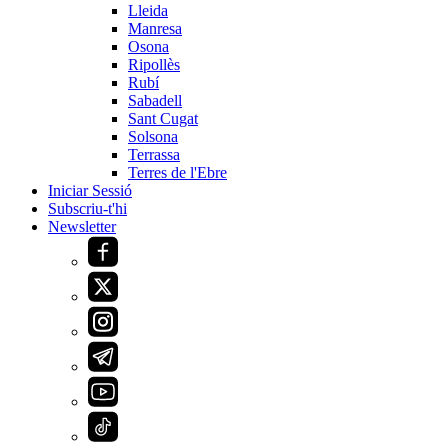
Lleida
Manresa
Osona
Ripollès
Rubí
Sabadell
Sant Cugat
Solsona
Terrassa
Terres de l'Ebre
Iniciar Sessió
Subscriu-t'hi
Newsletter