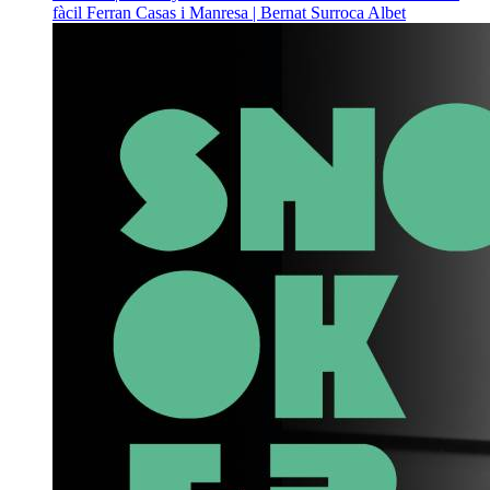
fàcil
Ferran Casas i Manresa | Bernat Surroca Albet