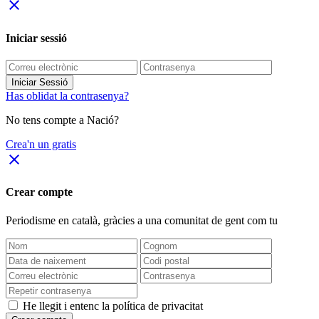
close
Iniciar sessió
Iniciar Sessió
Has oblidat la contrasenya?
No tens compte a Nació?
Crea'n un gratis
close
Crear compte
Periodisme
en català
, gràcies a una comunitat de gent com tu
He llegit i entenc la política de privacitat