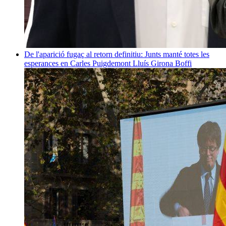
De l'aparició fugaç al retorn definitiu: Junts manté totes les
esperances en Carles Puigdemont
Lluís Girona Boffi