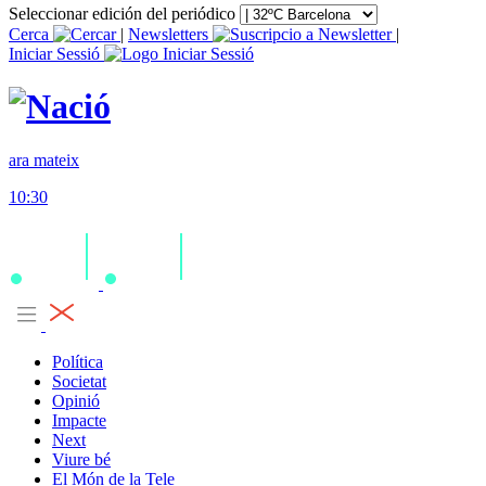
Seleccionar edición del periódico
Cerca
|
Newsletters
|
Iniciar Sessió
ara mateix
10:30
Política
Societat
Opinió
Impacte
Next
Viure bé
El Món de la Tele