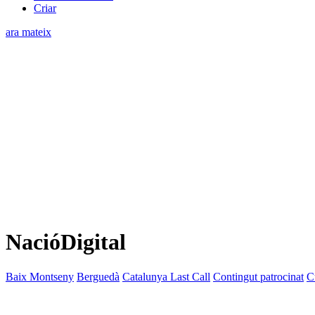
Criar
ara mateix
NacióDigital
Baix Montseny
Berguedà
Catalunya Last Call
Contingut patrocinat
C