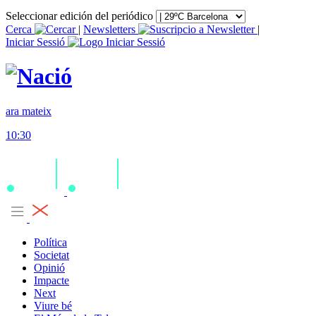
Seleccionar edición del periódico
Cerca
|
Newsletters
|
Iniciar Sessió
ara mateix
10:30
Política
Societat
Opinió
Impacte
Next
Viure bé