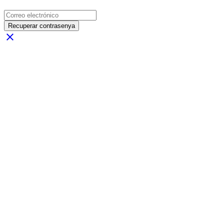
Recuperar contrasenya
close