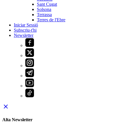
Sant Cugat
Solsona
Terrassa
Terres de l'Ebre
Iniciar Sessió
Subscriu-t'hi
Newsletter
close
Alta Newsletter