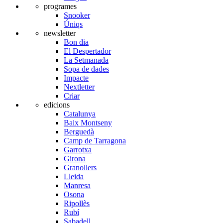
programes
Snooker
Úniqs
newsletter
Bon dia
El Despertador
La Setmanada
Sopa de dades
Impacte
Nextletter
Criar
edicions
Catalunya
Baix Montseny
Berguedà
Camp de Tarragona
Garrotxa
Girona
Granollers
Lleida
Manresa
Osona
Ripollès
Rubí
Sabadell