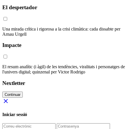
El despertador
Una mirada crítica i rigorosa a la crisi climàtica: cada dissabte per
Arnau Urgell
Impacte
El resum analític (i àgil) de les tendències, viralitats i personatges de
l'univers digital; quinzenal per Victor Rodrigo
Nextletter
Continuar
close
Iniciar sessió