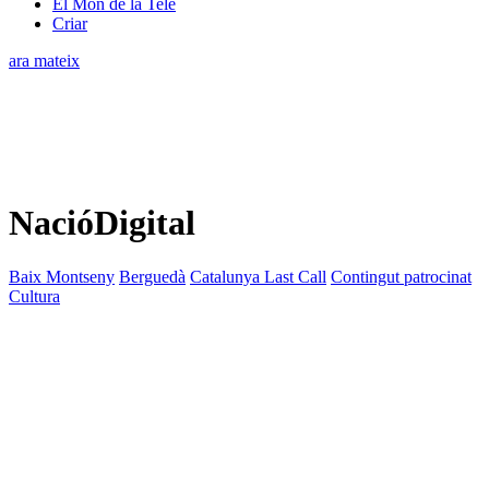
El Món de la Tele
Criar
ara mateix
NacióDigital
Baix Montseny
Berguedà
Catalunya Last Call
Contingut patrocinat
Cultura