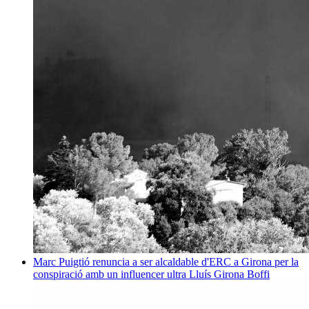
Marc Puigtió renuncia a ser alcaldable d'ERC a Girona per la
conspiració amb un influencer ultra
Lluís Girona Boffi