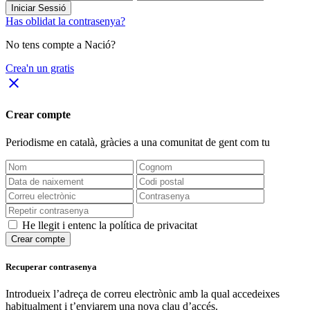
Iniciar Sessió
Has oblidat la contrasenya?
No tens compte a Nació?
Crea'n un gratis
close
Crear compte
Periodisme
en català
, gràcies a una comunitat de gent com tu
He llegit i entenc la política de privacitat
Crear compte
Recuperar contrasenya
Introdueix l’adreça de correu electrònic amb la qual accedeixes
habitualment i t’enviarem una nova clau d’accés.