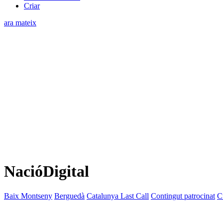
Criar
ara mateix
NacióDigital
Baix Montseny
Berguedà
Catalunya Last Call
Contingut patrocinat
C