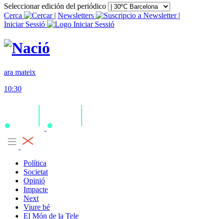
Seleccionar edición del periódico
Cerca
|
Newsletters
|
Iniciar Sessió
ara mateix
10:30
Política
Societat
Opinió
Impacte
Next
Viure bé
El Món de la Tele