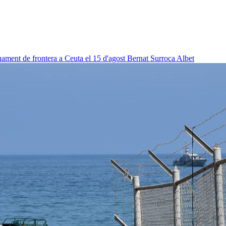
uament de frontera a Ceuta el 15 d'agost
Bernat Surroca Albet