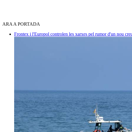
ARA A PORTADA
Frontex i l'Europol controlen les xarxes pel rumor d'un nou cre