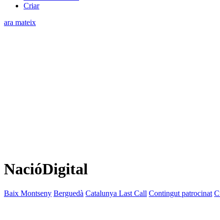
Criar
ara mateix
NacióDigital
Baix Montseny
Berguedà
Catalunya Last Call
Contingut patrocinat
C