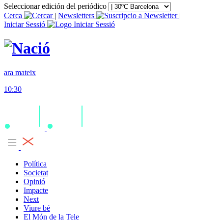
Seleccionar edición del periódico
Cerca
|
Newsletters
|
Iniciar Sessió
ara mateix
10:30
Política
Societat
Opinió
Impacte
Next
Viure bé
El Món de la Tele