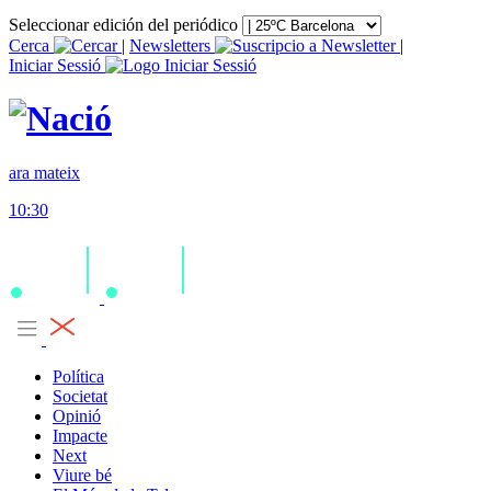
Seleccionar edición del periódico
Cerca
|
Newsletters
|
Iniciar Sessió
ara mateix
10:30
Política
Societat
Opinió
Impacte
Next
Viure bé