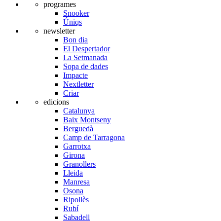
programes
Snooker
Úniqs
newsletter
Bon dia
El Despertador
La Setmanada
Sopa de dades
Impacte
Nextletter
Criar
edicions
Catalunya
Baix Montseny
Berguedà
Camp de Tarragona
Garrotxa
Girona
Granollers
Lleida
Manresa
Osona
Ripollès
Rubí
Sabadell