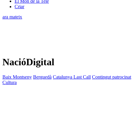
El Món de la Tele
Criar
ara mateix
NacióDigital
Baix Montseny
Berguedà
Catalunya Last Call
Contingut patrocinat
Cultura