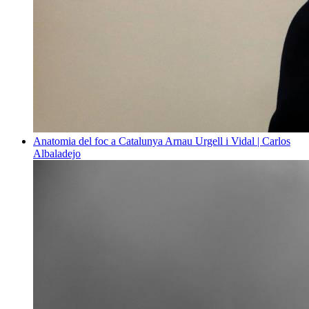
Anatomia del foc a Catalunya
Arnau Urgell i Vidal | Carlos
Albaladejo