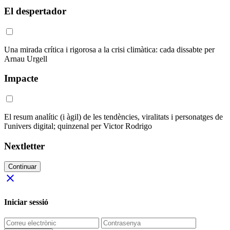
El despertador
Una mirada crítica i rigorosa a la crisi climàtica: cada dissabte per
Arnau Urgell
Impacte
El resum analític (i àgil) de les tendències, viralitats i personatges de
l'univers digital; quinzenal per Victor Rodrigo
Nextletter
Continuar
close
Iniciar sessió