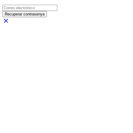
Recuperar contrasenya
close