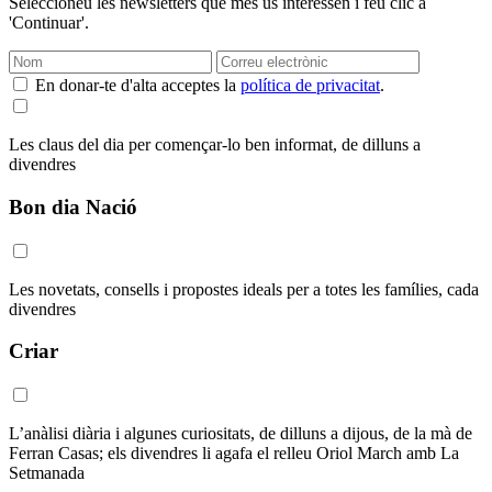
Seleccioneu les newsletters que més us interessen i feu clic a
'Continuar'.
En donar-te d'alta acceptes la
política de privacitat
.
Les claus del dia per començar-lo ben informat, de dilluns a
divendres
Bon dia Nació
Les novetats, consells i propostes ideals per a totes les famílies, cada
divendres
Criar
L’anàlisi diària i algunes curiositats, de dilluns a dijous, de la mà de
Ferran Casas; els divendres li agafa el relleu Oriol March amb La
Setmanada