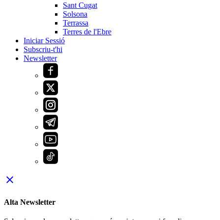
Sant Cugat
Solsona
Terrassa
Terres de l'Ebre
Iniciar Sessió
Subscriu-t'hi
Newsletter
close
Alta Newsletter