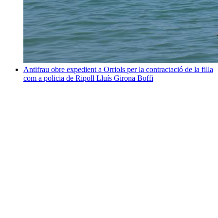
Antifrau obre expedient a Orriols per la contractació de la filla
com a policia de Ripoll
Lluís Girona Boffi