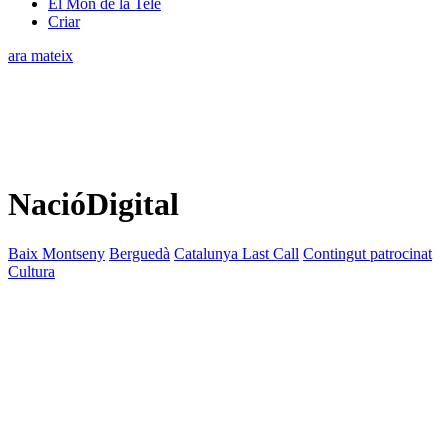
El Món de la Tele
Criar
ara mateix
NacióDigital
Baix Montseny
Berguedà
Catalunya Last Call
Contingut patrocinat
Cultura