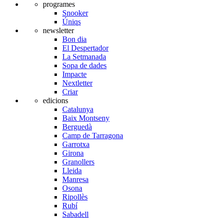
programes
Snooker
Úniqs
newsletter
Bon dia
El Despertador
La Setmanada
Sopa de dades
Impacte
Nextletter
Criar
edicions
Catalunya
Baix Montseny
Berguedà
Camp de Tarragona
Garrotxa
Girona
Granollers
Lleida
Manresa
Osona
Ripollès
Rubí
Sabadell