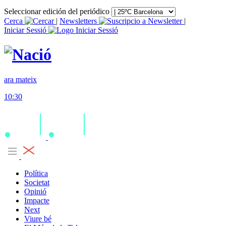
Seleccionar edición del periódico
Cerca
|
Newsletters
|
Iniciar Sessió
ara mateix
10:30
Política
Societat
Opinió
Impacte
Next
Viure bé