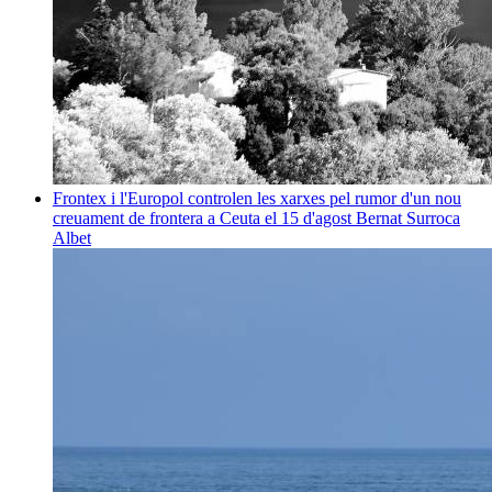
Frontex i l'Europol controlen les xarxes pel rumor d'un nou
creuament de frontera a Ceuta el 15 d'agost
Bernat Surroca
Albet