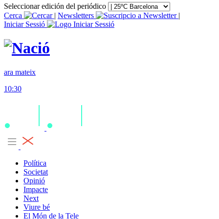
Seleccionar edición del periódico
Cerca
|
Newsletters
|
Iniciar Sessió
ara mateix
10:30
Política
Societat
Opinió
Impacte
Next
Viure bé
El Món de la Tele