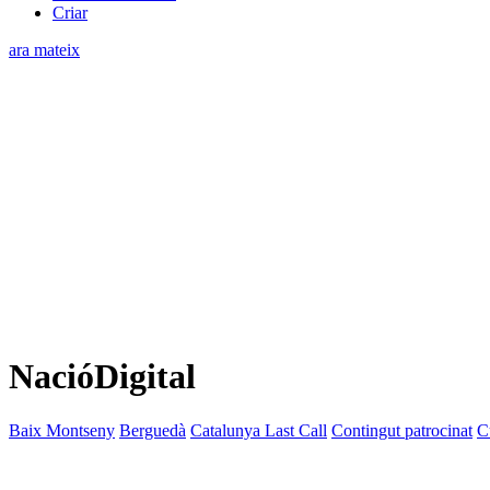
Criar
ara mateix
NacióDigital
Baix Montseny
Berguedà
Catalunya Last Call
Contingut patrocinat
C