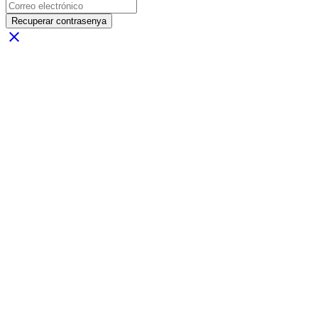
Recuperar contrasenya
close