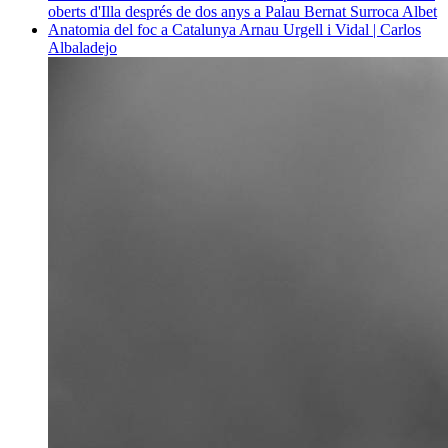
oberts d'Illa després de dos anys a Palau
Bernat Surroca Albet
Anatomia del foc a Catalunya
Arnau Urgell i Vidal | Carlos
Albaladejo