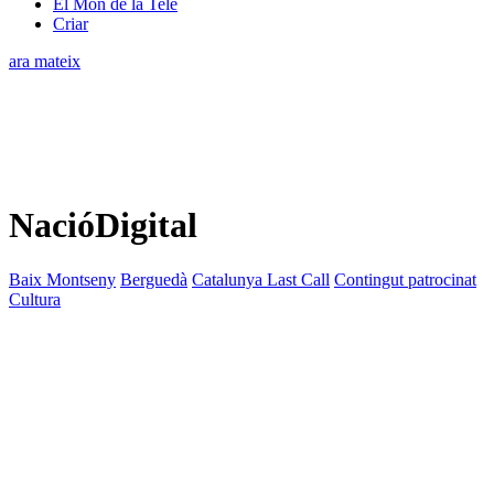
El Món de la Tele
Criar
ara mateix
NacióDigital
Baix Montseny
Berguedà
Catalunya Last Call
Contingut patrocinat
Cultura