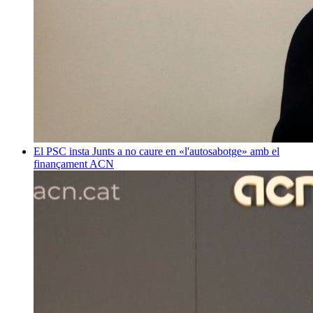
El PSC insta Junts a no caure en «l'autosabotge» amb el
finançament
ACN