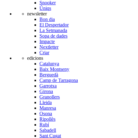
Snooker
Úniqs
newsletter
Bon dia
El Despertador
La Setmanada
Sopa de dades
Impacte
Nextletter
Criar
edicions
Catalunya
Baix Montseny
Berguedà
Camp de Tarragona
Garrotxa
Girona
Granollers
Lleida
Manresa
Osona
Ripollès
Rubí
Sabadell
Sant Cugat