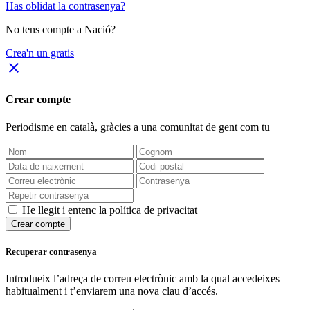
Has oblidat la contrasenya?
No tens compte a Nació?
Crea'n un gratis
close
Crear compte
Periodisme
en català
, gràcies a una comunitat de gent com tu
He llegit i entenc la política de privacitat
Crear compte
Recuperar contrasenya
Introdueix l’adreça de correu electrònic amb la qual accedeixes
habitualment i t’enviarem una nova clau d’accés.