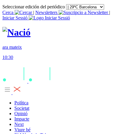
Seleccionar edición del periódico
Cerca
|
Newsletters
|
Iniciar Sessió
ara mateix
10:30
Política
Societat
Opinió
Impacte
Next
Viure bé