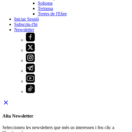
Solsona
Terrassa
Terres de l'Ebre
Iniciar Sessió
Subscriu-t'hi
Newsletter
close
Alta Newsletter
Seleccioneu les newsletters que més us interessen i feu clic a