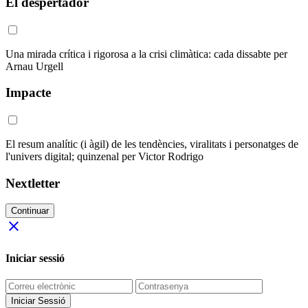
El despertador
Una mirada crítica i rigorosa a la crisi climàtica: cada dissabte per
Arnau Urgell
Impacte
El resum analític (i àgil) de les tendències, viralitats i personatges de
l'univers digital; quinzenal per Victor Rodrigo
Nextletter
Continuar
close
Iniciar sessió
Iniciar Sessió