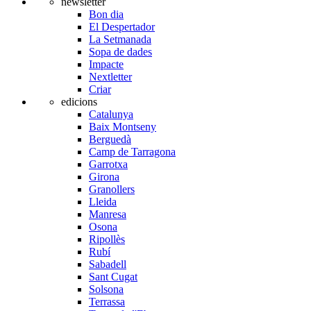
newsletter
Bon dia
El Despertador
La Setmanada
Sopa de dades
Impacte
Nextletter
Criar
edicions
Catalunya
Baix Montseny
Berguedà
Camp de Tarragona
Garrotxa
Girona
Granollers
Lleida
Manresa
Osona
Ripollès
Rubí
Sabadell
Sant Cugat
Solsona
Terrassa