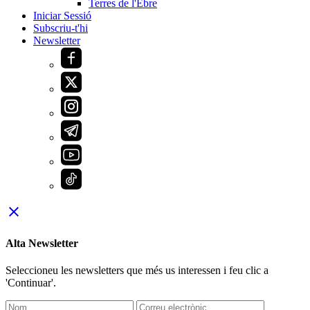
Terres de l'Ebre
Iniciar Sessió
Subscriu-t'hi
Newsletter
close
Alta Newsletter
Seleccioneu les newsletters que més us interessen i feu clic a
'Continuar'.