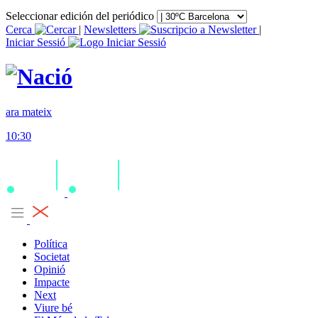
Seleccionar edición del periódico
Cerca
|
Newsletters
|
Iniciar Sessió
ara mateix
10:30
Política
Societat
Opinió
Impacte
Next
Viure bé