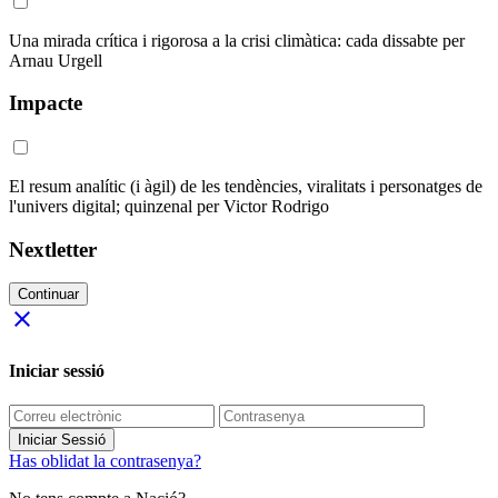
Una mirada crítica i rigorosa a la crisi climàtica: cada dissabte per
Arnau Urgell
Impacte
El resum analític (i àgil) de les tendències, viralitats i personatges de
l'univers digital; quinzenal per Victor Rodrigo
Nextletter
Continuar
close
Iniciar sessió
Iniciar Sessió
Has oblidat la contrasenya?