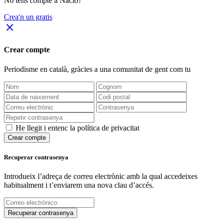
No tens compte a Nació?
Crea'n un gratis
close
Crear compte
Periodisme
en català
, gràcies a una comunitat de gent com tu
He llegit i entenc la política de privacitat
Crear compte
Recuperar contrasenya
Introdueix l’adreça de correu electrònic amb la qual accedeixes
habitualment i t’enviarem una nova clau d’accés.
Recuperar contrasenya