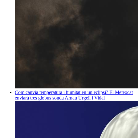
Com canvia temperatura i humitat en un eclipsi? El Meteocat
enviarà tres globus sonda
Arnau Urgell i Vidal