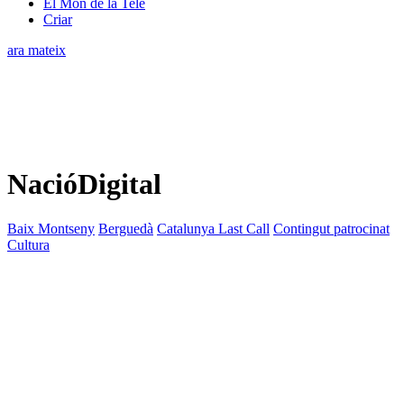
El Món de la Tele
Criar
ara mateix
NacióDigital
Baix Montseny
Berguedà
Catalunya Last Call
Contingut patrocinat
Cultura