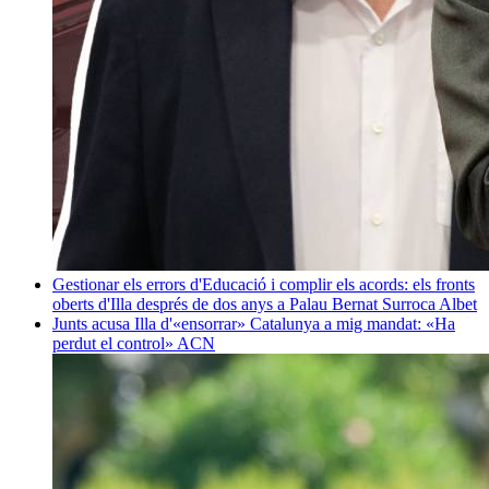
Gestionar els errors d'Educació i complir els acords: els fronts
oberts d'Illa després de dos anys a Palau
Bernat Surroca Albet
Junts acusa Illa d'«ensorrar» Catalunya a mig mandat: «Ha
perdut el control»
ACN