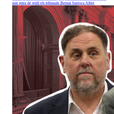
que mira de reüll els tribunals
Bernat Surroca Albet