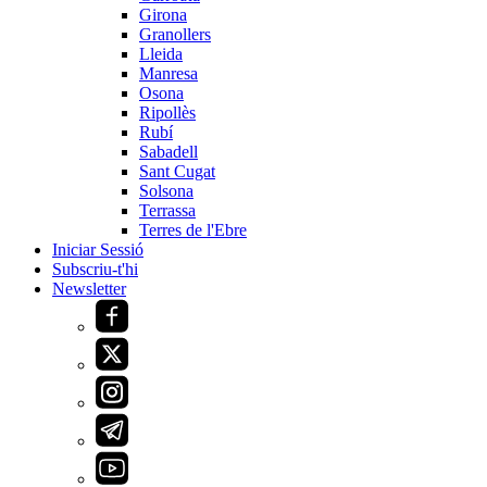
Girona
Granollers
Lleida
Manresa
Osona
Ripollès
Rubí
Sabadell
Sant Cugat
Solsona
Terrassa
Terres de l'Ebre
Iniciar Sessió
Subscriu-t'hi
Newsletter