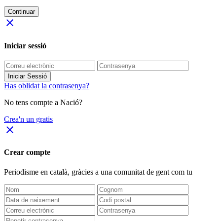
Continuar
close
Iniciar sessió
Iniciar Sessió
Has oblidat la contrasenya?
No tens compte a Nació?
Crea'n un gratis
close
Crear compte
Periodisme
en català
, gràcies a una comunitat de gent com tu