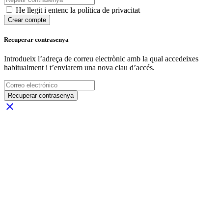
He llegit i entenc la política de privacitat
Crear compte
Recuperar contrasenya
Introdueix l’adreça de correu electrònic amb la qual accedeixes
habitualment i t’enviarem una nova clau d’accés.
Recuperar contrasenya
close