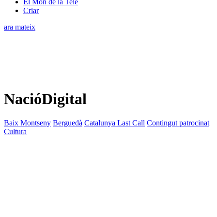
El Món de la Tele
Criar
ara mateix
NacióDigital
Baix Montseny
Berguedà
Catalunya Last Call
Contingut patrocinat
Cultura