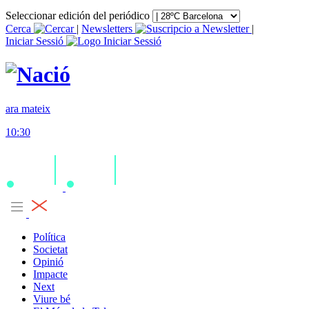
Seleccionar edición del periódico
Cerca
|
Newsletters
|
Iniciar Sessió
ara mateix
10:30
Política
Societat
Opinió
Impacte
Next
Viure bé