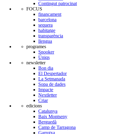
Contingut patrocinat
FOCUS
finançament
barcelona
sequera
habitatge
transparència
llengua
programes
Snooker
Úniqs
newsletter
Bon dia
El Despertador
La Setmanada
Sopa de dades
Impacte
Nextletter
Criar
edicions
Catalunya
Baix Montseny
Berguedà
Camp de Tarragona
Garrotxa