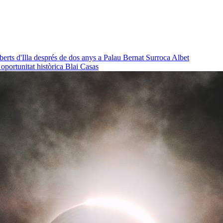
oberts d'Illa després de dos anys a Palau
Bernat Surroca Albet
a oportunitat històrica
Blai Casas