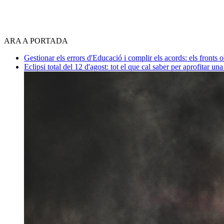
ARA A PORTADA
Gestionar els errors d'Educació i complir els acords: els fronts 
Eclipsi total del 12 d'agost: tot el que cal saber per aprofitar un