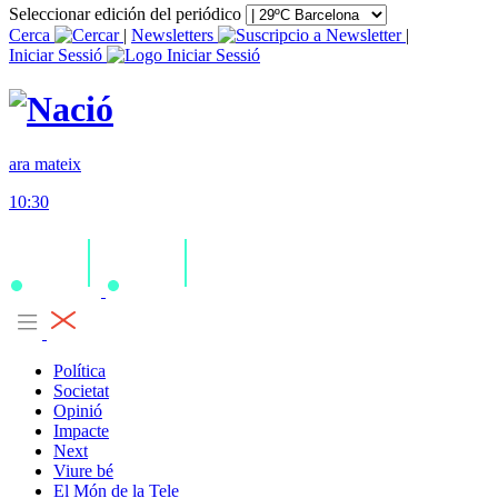
Seleccionar edición del periódico
Cerca
|
Newsletters
|
Iniciar Sessió
ara mateix
10:30
Política
Societat
Opinió
Impacte
Next
Viure bé
El Món de la Tele