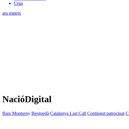
Criar
ara mateix
NacióDigital
Baix Montseny
Berguedà
Catalunya Last Call
Contingut patrocinat
C