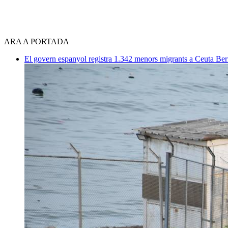
ARA A PORTADA
El govern espanyol registra 1.342 menors migrants a Ceuta
Ber