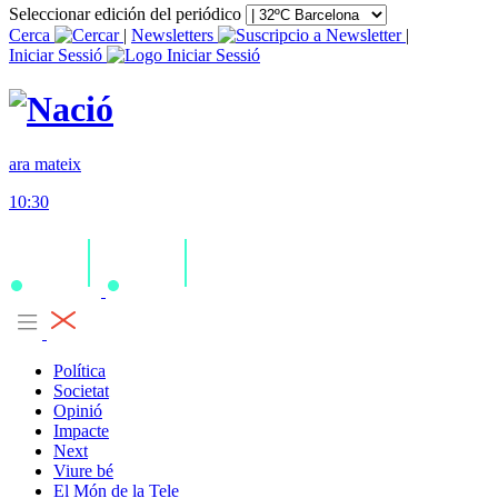
Seleccionar edición del periódico
Cerca
|
Newsletters
|
Iniciar Sessió
ara mateix
10:30
Política
Societat
Opinió
Impacte
Next
Viure bé
El Món de la Tele