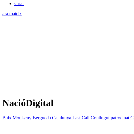
Criar
ara mateix
NacióDigital
Baix Montseny
Berguedà
Catalunya Last Call
Contingut patrocinat
C