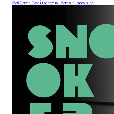
fàcil
Ferran Casas i Manresa | Bernat Surroca Albet