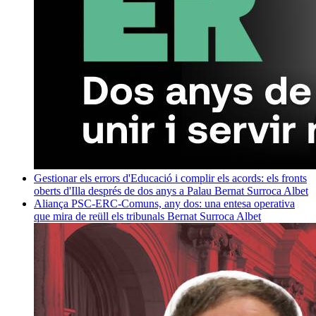
Gestionar els errors d'Educació i complir els acords: els fronts
oberts d'Illa després de dos anys a Palau
Bernat Surroca Albet
Aliança PSC-ERC-Comuns, any dos: una entesa operativa
que mira de reüll els tribunals
Bernat Surroca Albet