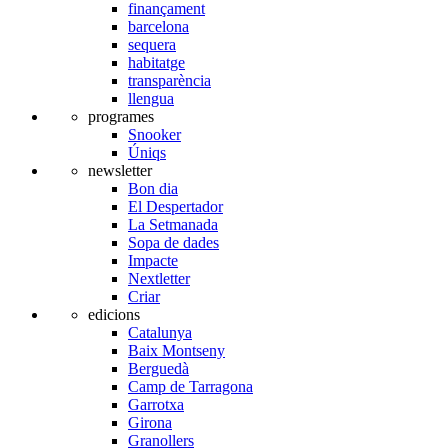
finançament
barcelona
sequera
habitatge
transparència
llengua
programes
Snooker
Úniqs
newsletter
Bon dia
El Despertador
La Setmanada
Sopa de dades
Impacte
Nextletter
Criar
edicions
Catalunya
Baix Montseny
Berguedà
Camp de Tarragona
Garrotxa
Girona
Granollers