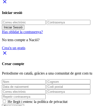
close
Iniciar sessió
Iniciar Sessió
Has oblidat la contrasenya?
No tens compte a Nació?
Crea'n un gratis
close
Crear compte
Periodisme
en català
, gràcies a una comunitat de gent com tu
He llegit i entenc la política de privacitat