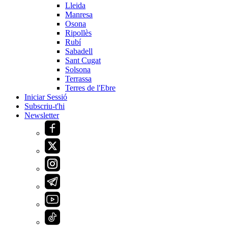
Lleida
Manresa
Osona
Ripollès
Rubí
Sabadell
Sant Cugat
Solsona
Terrassa
Terres de l'Ebre
Iniciar Sessió
Subscriu-t'hi
Newsletter