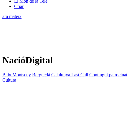
El Món de la Tele
Criar
ara mateix
NacióDigital
Baix Montseny
Berguedà
Catalunya Last Call
Contingut patrocinat
Cultura