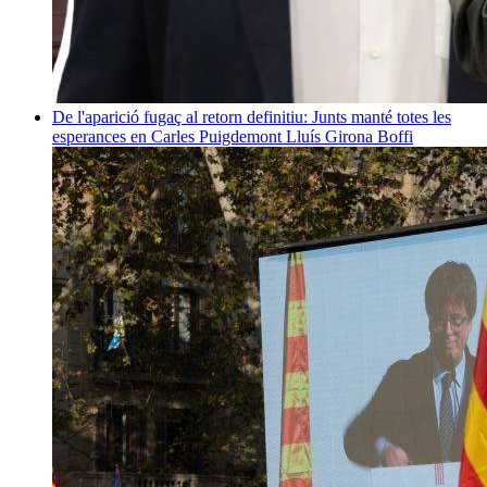
De l'aparició fugaç al retorn definitiu: Junts manté totes les
esperances en Carles Puigdemont
Lluís Girona Boffi