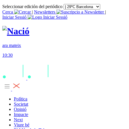
Seleccionar edición del periódico
Cerca
|
Newsletters
|
Iniciar Sessió
ara mateix
10:30
Política
Societat
Opinió
Impacte
Next
Viure bé