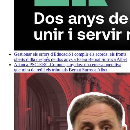
Gestionar els errors d'Educació i complir els acords: els fronts
oberts d'Illa després de dos anys a Palau
Bernat Surroca Albet
Aliança PSC-ERC-Comuns, any dos: una entesa operativa
que mira de reüll els tribunals
Bernat Surroca Albet