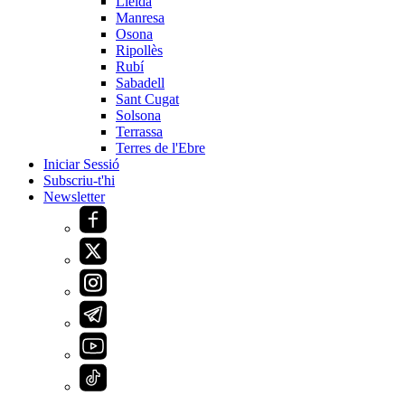
Lleida
Manresa
Osona
Ripollès
Rubí
Sabadell
Sant Cugat
Solsona
Terrassa
Terres de l'Ebre
Iniciar Sessió
Subscriu-t'hi
Newsletter