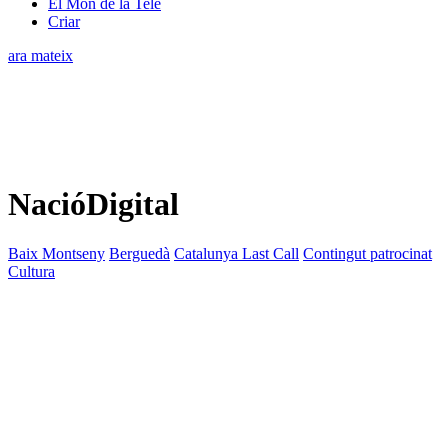
El Món de la Tele
Criar
ara mateix
NacióDigital
Baix Montseny
Berguedà
Catalunya Last Call
Contingut patrocinat
Cultura