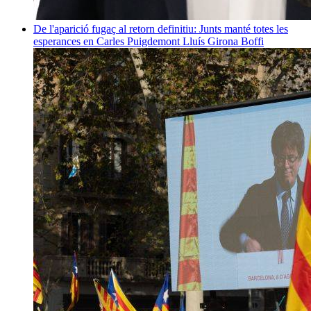
De l'aparició fugaç al retorn definitiu: Junts manté totes les
esperances en Carles Puigdemont
Lluís Girona Boffi