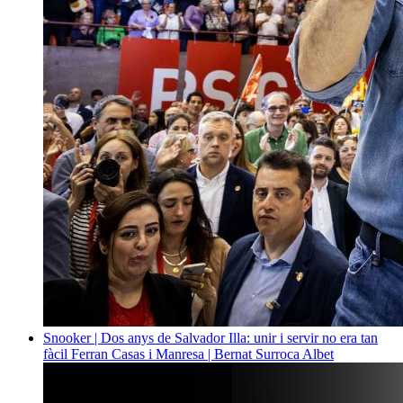
Snooker | Dos anys de Salvador Illa: unir i servir no era tan
fàcil
Ferran Casas i Manresa | Bernat Surroca Albet