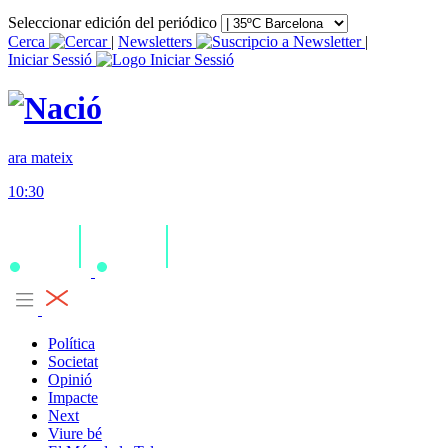
Seleccionar edición del periódico
Cerca
|
Newsletters
|
Iniciar Sessió
ara mateix
10:30
Política
Societat
Opinió
Impacte
Next
Viure bé