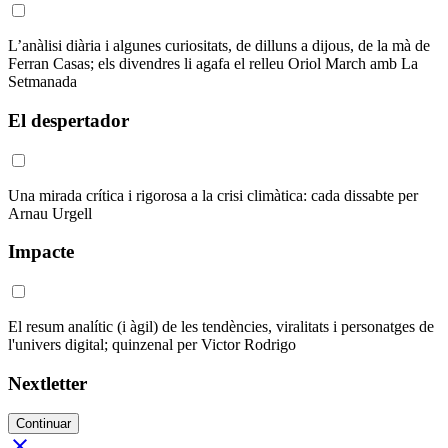
L’anàlisi diària i algunes curiositats, de dilluns a dijous, de la mà de
Ferran Casas; els divendres li agafa el relleu Oriol March amb La
Setmanada
El despertador
Una mirada crítica i rigorosa a la crisi climàtica: cada dissabte per
Arnau Urgell
Impacte
El resum analític (i àgil) de les tendències, viralitats i personatges de
l'univers digital; quinzenal per Victor Rodrigo
Nextletter
Continuar
close