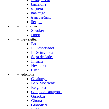
barcelona
sequera
habitatge
transparència
llengua
programes
Snooker
Úniqs
newsletter
Bon dia
El Despertador
La Setmanada
Sopa de dades
Impacte
Nextletter
Criar
edicions
Catalunya
Baix Montseny
Berguedà
Camp de Tarragona
Garrotxa
Girona
Granollers