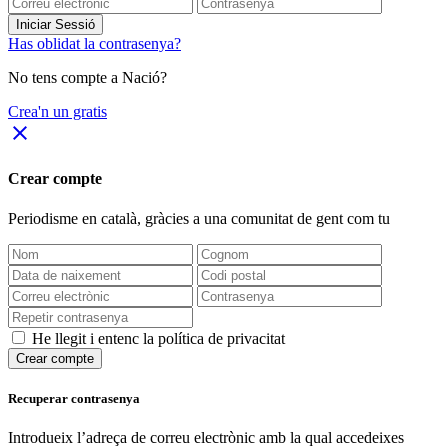
Iniciar Sessió
Has oblidat la contrasenya?
No tens compte a Nació?
Crea'n un gratis
close
Crear compte
Periodisme
en català
, gràcies a una comunitat de gent com tu
He llegit i entenc la política de privacitat
Crear compte
Recuperar contrasenya
Introdueix l’adreça de correu electrònic amb la qual accedeixes