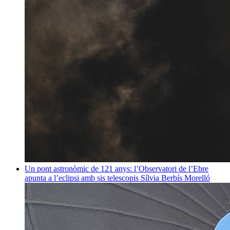
Un pont astronòmic de 121 anys: l’Observatori de l’Ebre
apunta a l’eclipsi amb sis telescopis
Sílvia Berbís Morelló