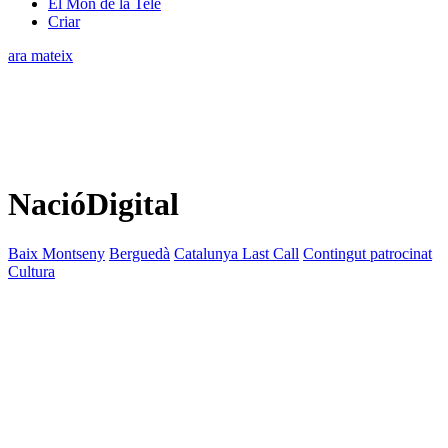
El Món de la Tele
Criar
ara mateix
NacióDigital
Baix Montseny
Berguedà
Catalunya Last Call
Contingut patrocinat
Cultura