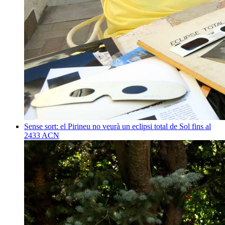
Sense sort: el Pirineu no veurà un eclipsi total de Sol fins al
2433
ACN