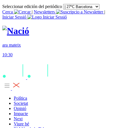
Seleccionar edición del periódico
Cerca
|
Newsletters
|
Iniciar Sessió
ara mateix
10:30
Política
Societat
Opinió
Impacte
Next
Viure bé