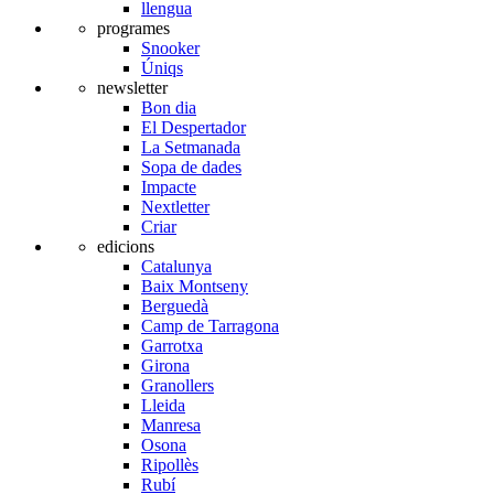
llengua
programes
Snooker
Úniqs
newsletter
Bon dia
El Despertador
La Setmanada
Sopa de dades
Impacte
Nextletter
Criar
edicions
Catalunya
Baix Montseny
Berguedà
Camp de Tarragona
Garrotxa
Girona
Granollers
Lleida
Manresa
Osona
Ripollès
Rubí