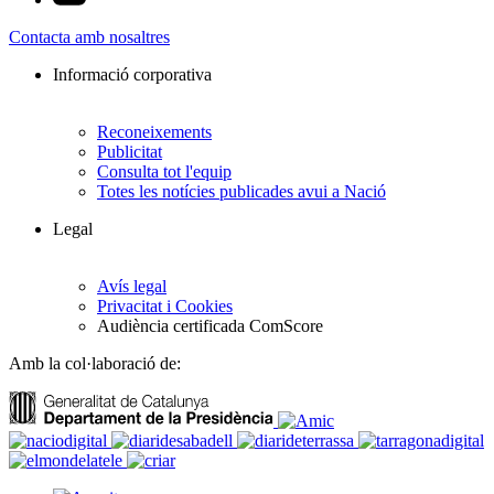
Contacta amb nosaltres
Informació corporativa
Reconeixements
Publicitat
Consulta tot l'equip
Totes les notícies publicades avui a Nació
Legal
Avís legal
Privacitat i Cookies
Audiència certificada ComScore
Amb la col·laboració de: