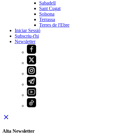
Sabadell
Sant Cugat
Solsona
Terrassa
Terres de l'Ebre
Iniciar Sessió
Subscriu-t'hi
Newsletter
close
Alta Newsletter