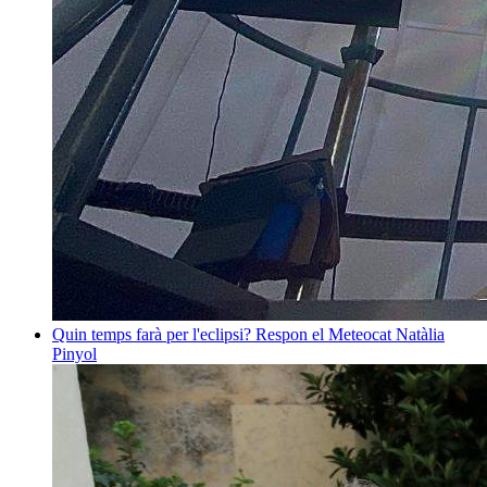
Quin temps farà per l'eclipsi? Respon el Meteocat
Natàlia
Pinyol