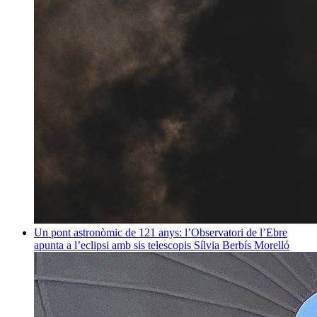
Un pont astronòmic de 121 anys: l’Observatori de l’Ebre
apunta a l’eclipsi amb sis telescopis
Sílvia Berbís Morelló