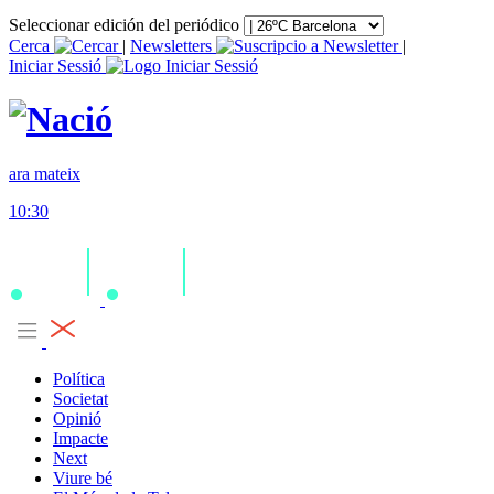
Seleccionar edición del periódico
Cerca
|
Newsletters
|
Iniciar Sessió
ara mateix
10:30
Política
Societat
Opinió
Impacte
Next
Viure bé