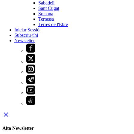
Sabadell
Sant Cugat
Solsona
Terrassa
Terres de l'Ebre
Iniciar Sessió
Subscriu-t'hi
Newsletter
close
Alta Newsletter