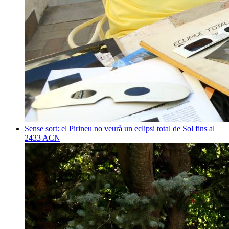
Sense sort: el Pirineu no veurà un eclipsi total de Sol fins al
2433
ACN