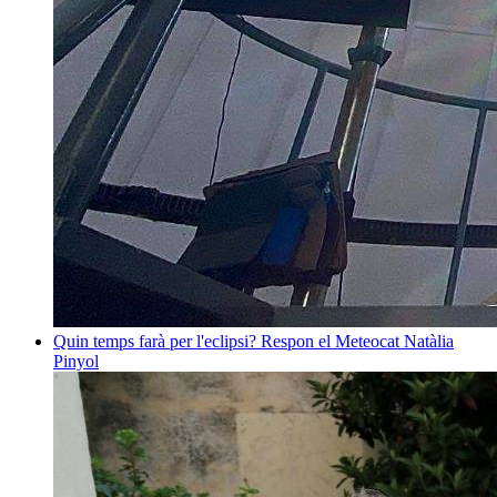
Quin temps farà per l'eclipsi? Respon el Meteocat
Natàlia
Pinyol