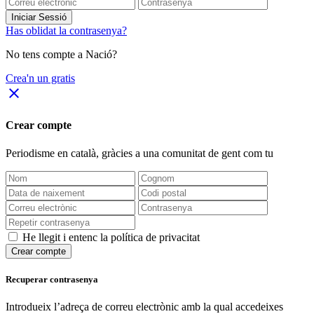
Iniciar Sessió
Has oblidat la contrasenya?
No tens compte a Nació?
Crea'n un gratis
close
Crear compte
Periodisme
en català
, gràcies a una comunitat de gent com tu
He llegit i entenc la política de privacitat
Crear compte
Recuperar contrasenya
Introdueix l’adreça de correu electrònic amb la qual accedeixes