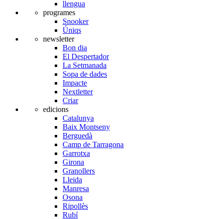
llengua
programes
Snooker
Úniqs
newsletter
Bon dia
El Despertador
La Setmanada
Sopa de dades
Impacte
Nextletter
Criar
edicions
Catalunya
Baix Montseny
Berguedà
Camp de Tarragona
Garrotxa
Girona
Granollers
Lleida
Manresa
Osona
Ripollès
Rubí