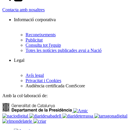
Contacta amb nosaltres
Informació corporativa
Reconeixements
Publicitat
Consulta tot l'equip
Totes les notícies publicades avui a Nació
Legal
Avís legal
Privacitat i Cookies
Audiència certificada ComScore
Amb la col·laboració de: