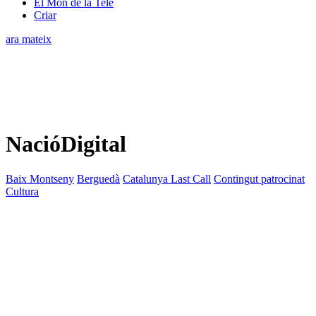
El Món de la Tele
Criar
ara mateix
NacióDigital
Baix Montseny
Berguedà
Catalunya Last Call
Contingut patrocinat
Cultura