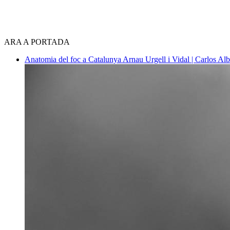
ARA A PORTADA
Anatomia del foc a Catalunya
Arnau Urgell i Vidal | Carlos Al