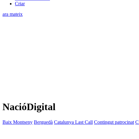
Criar
ara mateix
NacióDigital
Baix Montseny
Berguedà
Catalunya Last Call
Contingut patrocinat
C