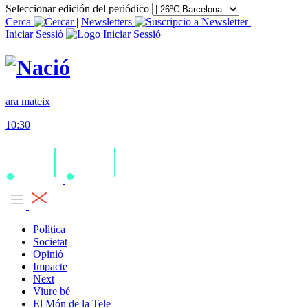
Seleccionar edición del periódico
Cerca
|
Newsletters
|
Iniciar Sessió
ara mateix
10:30
Política
Societat
Opinió
Impacte
Next
Viure bé
El Món de la Tele