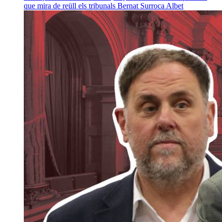
que mira de reüll els tribunals
Bernat Surroca Albet