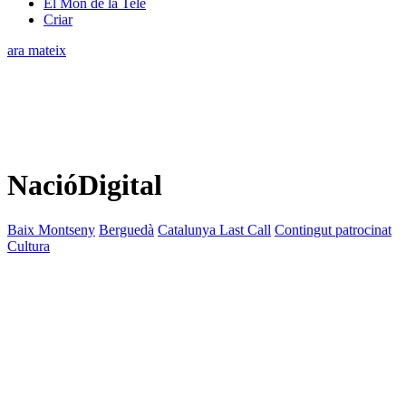
El Món de la Tele
Criar
ara mateix
NacióDigital
Baix Montseny
Berguedà
Catalunya Last Call
Contingut patrocinat
Cultura