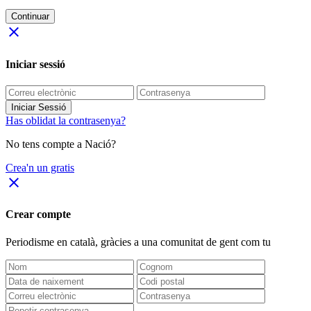
Continuar
close
Iniciar sessió
Iniciar Sessió
Has oblidat la contrasenya?
No tens compte a Nació?
Crea'n un gratis
close
Crear compte
Periodisme
en català
, gràcies a una comunitat de gent com tu