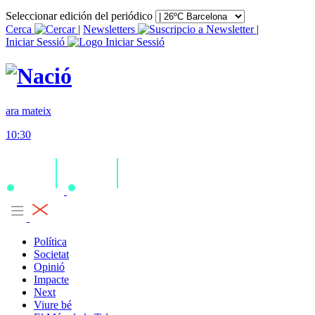
Seleccionar edición del periódico
Cerca
|
Newsletters
|
Iniciar Sessió
ara mateix
10:30
Política
Societat
Opinió
Impacte
Next
Viure bé