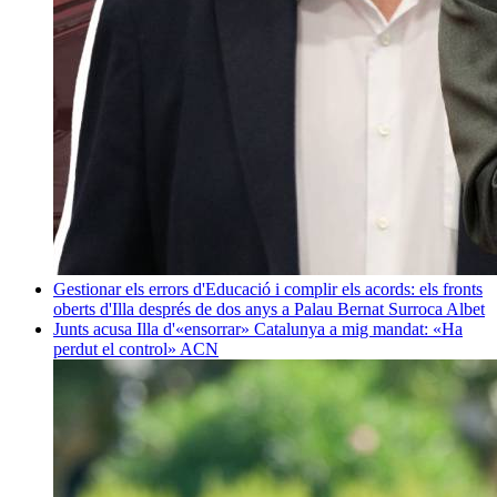
Gestionar els errors d'Educació i complir els acords: els fronts
oberts d'Illa després de dos anys a Palau
Bernat Surroca Albet
Junts acusa Illa d'«ensorrar» Catalunya a mig mandat: «Ha
perdut el control»
ACN