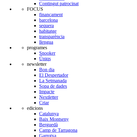
Contingut patrocinat
FOCUS
finançament
barcelona
sequera
habitatge
transparència
llengua
programes
Snooker
Úniqs
newsletter
Bon dia
El Despertador
La Setmanada
Sopa de dades
Impacte
Nextletter
Criar
edicions
Catalunya
Baix Montseny
Berguedà
Camp de Tarragona
Garrotxa