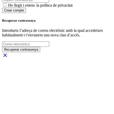
He llegit i entenc la política de privacitat
Crear compte
Recuperar contrasenya
Introdueix l’adreça de correu electrònic amb la qual accedeixes
habitualment i t’enviarem una nova clau d’accés.
Recuperar contrasenya
close