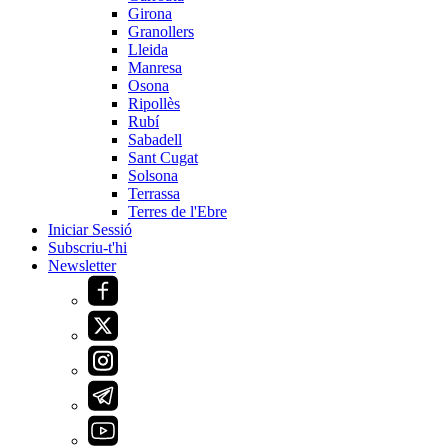
Girona
Granollers
Lleida
Manresa
Osona
Ripollès
Rubí
Sabadell
Sant Cugat
Solsona
Terrassa
Terres de l'Ebre
Iniciar Sessió
Subscriu-t'hi
Newsletter