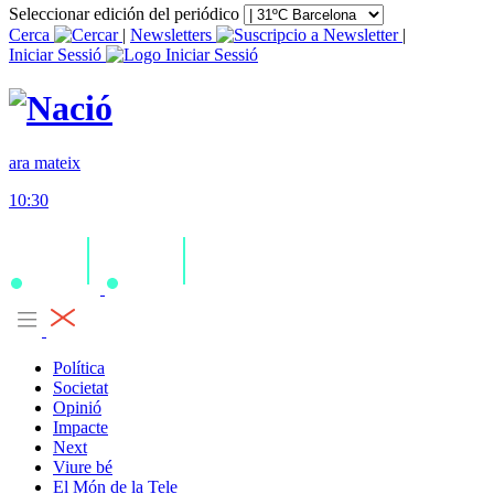
Seleccionar edición del periódico
Cerca
|
Newsletters
|
Iniciar Sessió
ara mateix
10:30
Política
Societat
Opinió
Impacte
Next
Viure bé
El Món de la Tele