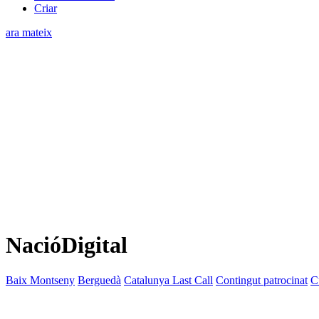
Criar
ara mateix
NacióDigital
Baix Montseny
Berguedà
Catalunya Last Call
Contingut patrocinat
C