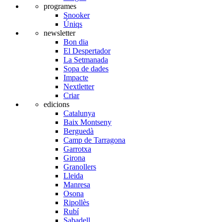
programes
Snooker
Úniqs
newsletter
Bon dia
El Despertador
La Setmanada
Sopa de dades
Impacte
Nextletter
Criar
edicions
Catalunya
Baix Montseny
Berguedà
Camp de Tarragona
Garrotxa
Girona
Granollers
Lleida
Manresa
Osona
Ripollès
Rubí
Sabadell