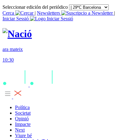
Seleccionar edición del periódico
Cerca
|
Newsletters
|
Iniciar Sessió
ara mateix
10:30
Política
Societat
Opinió
Impacte
Next
Viure bé