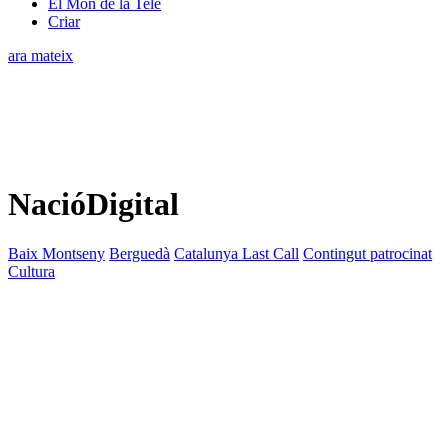
El Món de la Tele
Criar
ara mateix
NacióDigital
Baix Montseny
Berguedà
Catalunya Last Call
Contingut patrocinat
Cultura