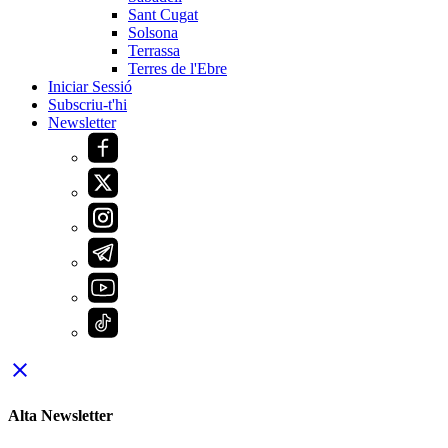
Sant Cugat
Solsona
Terrassa
Terres de l'Ebre
Iniciar Sessió
Subscriu-t'hi
Newsletter
close
Alta Newsletter