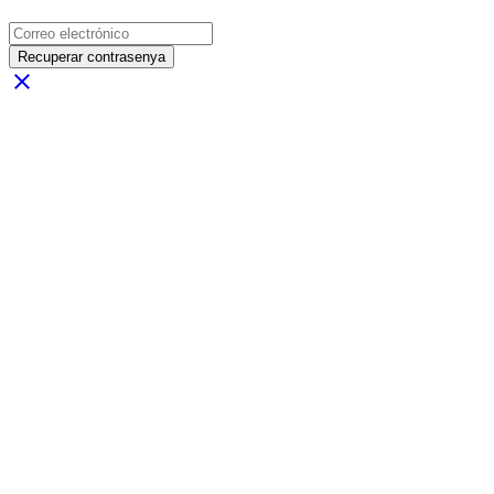
Recuperar contrasenya
close