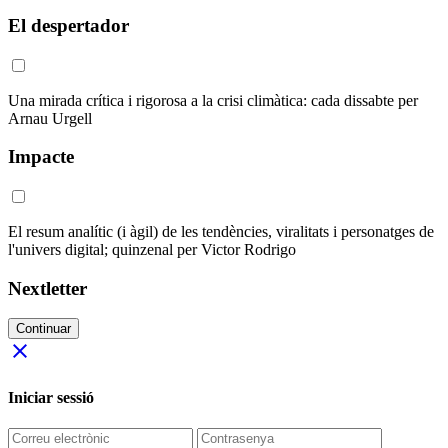
El despertador
Una mirada crítica i rigorosa a la crisi climàtica: cada dissabte per
Arnau Urgell
Impacte
El resum analític (i àgil) de les tendències, viralitats i personatges de
l'univers digital; quinzenal per Victor Rodrigo
Nextletter
Continuar
close
Iniciar sessió