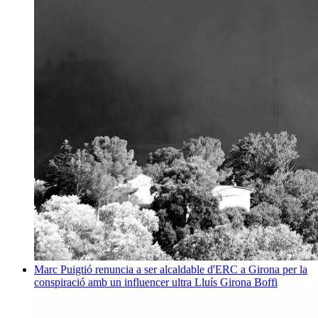
Marc Puigtió renuncia a ser alcaldable d'ERC a Girona per la
conspiració amb un influencer ultra
Lluís Girona Boffi