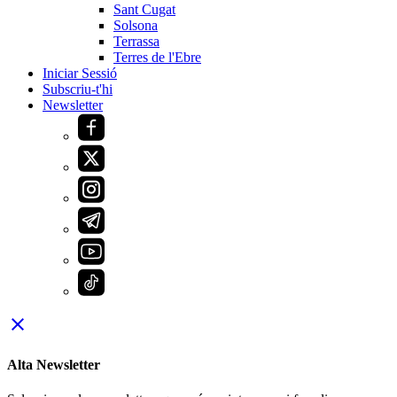
Sant Cugat
Solsona
Terrassa
Terres de l'Ebre
Iniciar Sessió
Subscriu-t'hi
Newsletter
close
Alta Newsletter