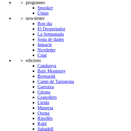
programes
Snooker
Úniqs
newsletter
Bon dia
El Despertador
La Setmanada
Sopa de dades
Impacte
Nextletter
Criar
edicions
Catalunya
Baix Montseny
Berguedà
Camp de Tarragona
Garrotxa
Girona
Granollers
Lleida
Manresa
Osona
Ripollès
Rubí
Sabadell