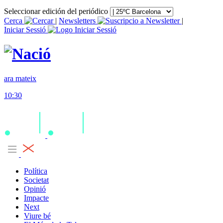
Seleccionar edición del periódico
Cerca
|
Newsletters
|
Iniciar Sessió
ara mateix
10:30
Política
Societat
Opinió
Impacte
Next
Viure bé