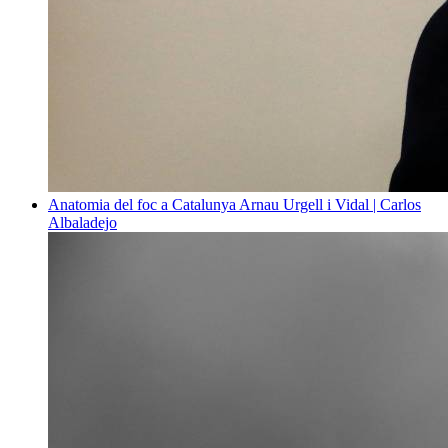
Anatomia del foc a Catalunya
Arnau Urgell i Vidal | Carlos
Albaladejo