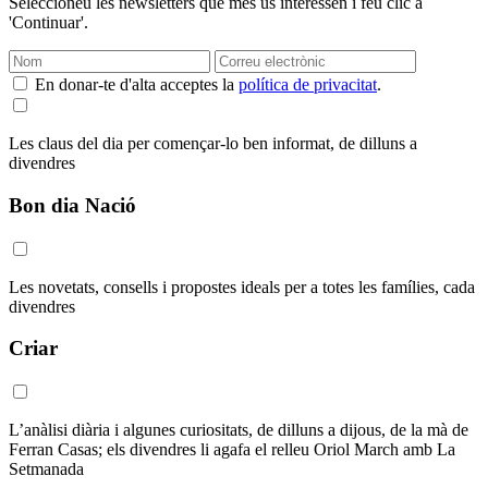
Seleccioneu les newsletters que més us interessen i feu clic a
'Continuar'.
En donar-te d'alta acceptes la
política de privacitat
.
Les claus del dia per començar-lo ben informat, de dilluns a
divendres
Bon dia Nació
Les novetats, consells i propostes ideals per a totes les famílies, cada
divendres
Criar
L’anàlisi diària i algunes curiositats, de dilluns a dijous, de la mà de
Ferran Casas; els divendres li agafa el relleu Oriol March amb La
Setmanada