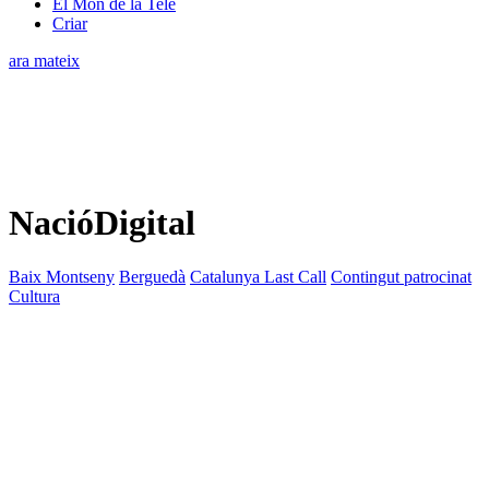
El Món de la Tele
Criar
ara mateix
NacióDigital
Baix Montseny
Berguedà
Catalunya Last Call
Contingut patrocinat
Cultura