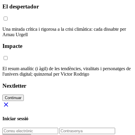
El despertador
Una mirada crítica i rigorosa a la crisi climàtica: cada dissabte per
Arnau Urgell
Impacte
El resum analític (i àgil) de les tendències, viralitats i personatges de
l'univers digital; quinzenal per Victor Rodrigo
Nextletter
Continuar
close
Iniciar sessió