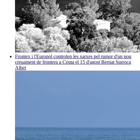
Frontex i l'Europol controlen les xarxes pel rumor d'un nou
creuament de frontera a Ceuta el 15 d'agost
Bernat Surroca
Albet