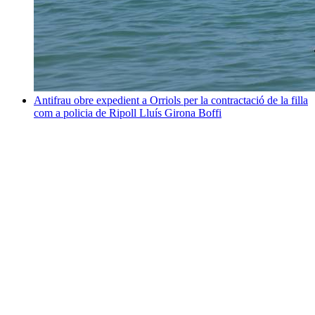
Antifrau obre expedient a Orriols per la contractació de la filla
com a policia de Ripoll
Lluís Girona Boffi