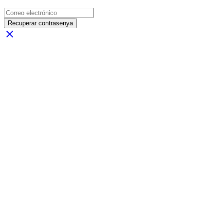
Recuperar contrasenya
close