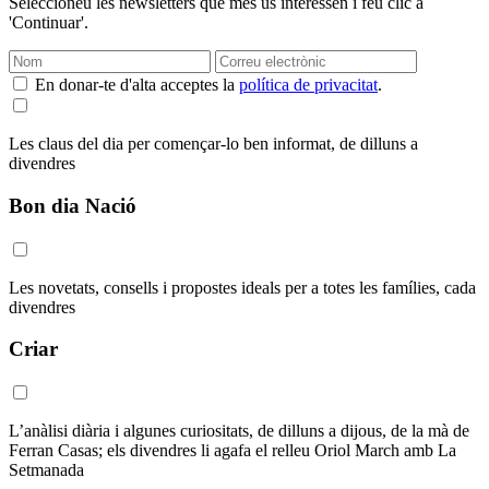
Seleccioneu les newsletters que més us interessen i feu clic a
'Continuar'.
En donar-te d'alta acceptes la
política de privacitat
.
Les claus del dia per començar-lo ben informat, de dilluns a
divendres
Bon dia Nació
Les novetats, consells i propostes ideals per a totes les famílies, cada
divendres
Criar
L’anàlisi diària i algunes curiositats, de dilluns a dijous, de la mà de
Ferran Casas; els divendres li agafa el relleu Oriol March amb La
Setmanada