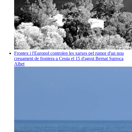
Frontex i l'Europol controlen les xarxes pel rumor d'un nou
creuament de frontera a Ceuta el 15 d'agost
Bernat Surroca
Albet