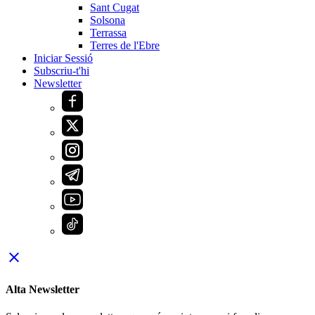
Sant Cugat
Solsona
Terrassa
Terres de l'Ebre
Iniciar Sessió
Subscriu-t'hi
Newsletter
close
Alta Newsletter