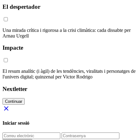
El despertador
Una mirada crítica i rigorosa a la crisi climàtica: cada dissabte per
Arnau Urgell
Impacte
El resum analític (i àgil) de les tendències, viralitats i personatges de
l'univers digital; quinzenal per Victor Rodrigo
Nextletter
Continuar
close
Iniciar sessió