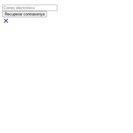
Recuperar contrasenya
close