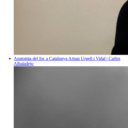
Anatomia del foc a Catalunya
Arnau Urgell i Vidal | Carlos
Albaladejo