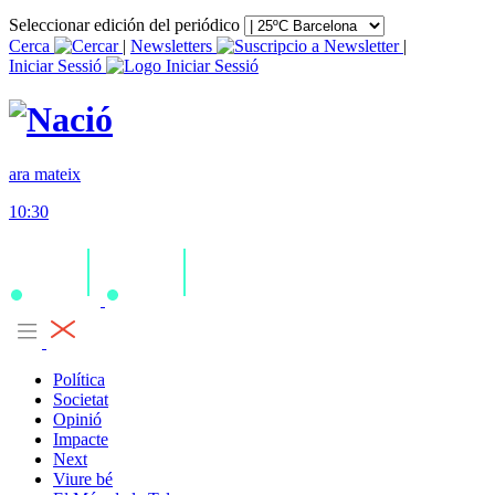
Seleccionar edición del periódico
Cerca
|
Newsletters
|
Iniciar Sessió
ara mateix
10:30
Política
Societat
Opinió
Impacte
Next
Viure bé