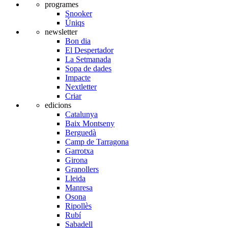
programes
Snooker
Úniqs
newsletter
Bon dia
El Despertador
La Setmanada
Sopa de dades
Impacte
Nextletter
Criar
edicions
Catalunya
Baix Montseny
Berguedà
Camp de Tarragona
Garrotxa
Girona
Granollers
Lleida
Manresa
Osona
Ripollès
Rubí
Sabadell