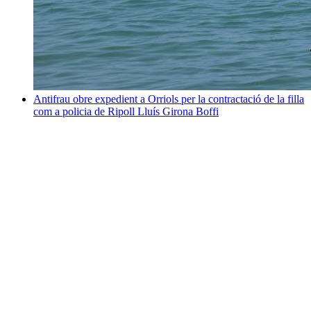
Antifrau obre expedient a Orriols per la contractació de la filla
com a policia de Ripoll
Lluís Girona Boffi