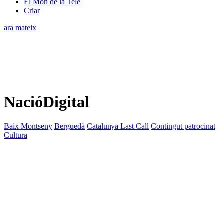
El Món de la Tele
Criar
ara mateix
NacióDigital
Baix Montseny
Berguedà
Catalunya Last Call
Contingut patrocinat
Cultura