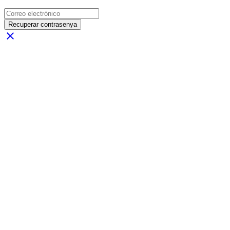
Recuperar contrasenya
close