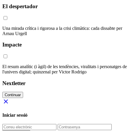
El despertador
Una mirada crítica i rigorosa a la crisi climàtica: cada dissabte per
Arnau Urgell
Impacte
El resum analític (i àgil) de les tendències, viralitats i personatges de
l'univers digital; quinzenal per Victor Rodrigo
Nextletter
Continuar
close
Iniciar sessió