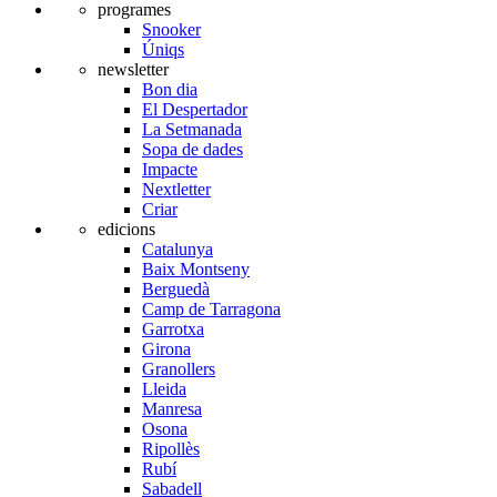
programes
Snooker
Úniqs
newsletter
Bon dia
El Despertador
La Setmanada
Sopa de dades
Impacte
Nextletter
Criar
edicions
Catalunya
Baix Montseny
Berguedà
Camp de Tarragona
Garrotxa
Girona
Granollers
Lleida
Manresa
Osona
Ripollès
Rubí
Sabadell