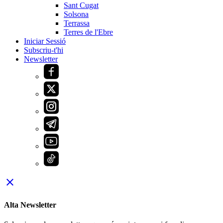
Sant Cugat
Solsona
Terrassa
Terres de l'Ebre
Iniciar Sessió
Subscriu-t'hi
Newsletter
close
Alta Newsletter