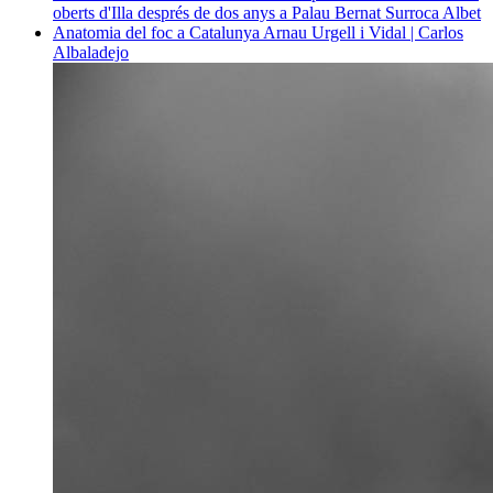
oberts d'Illa després de dos anys a Palau
Bernat Surroca Albet
Anatomia del foc a Catalunya
Arnau Urgell i Vidal | Carlos
Albaladejo