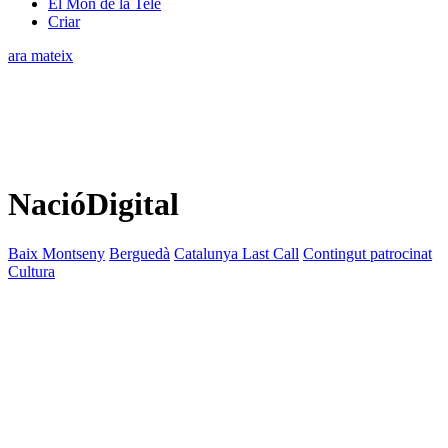
El Món de la Tele
Criar
ara mateix
NacióDigital
Baix Montseny
Berguedà
Catalunya Last Call
Contingut patrocinat
Cultura