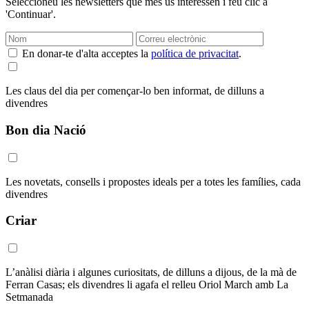
Seleccioneu les newsletters que més us interessen i feu clic a
'Continuar'.
En donar-te d'alta acceptes la
política de privacitat
.
Les claus del dia per començar-lo ben informat, de dilluns a
divendres
Bon dia Nació
Les novetats, consells i propostes ideals per a totes les famílies, cada
divendres
Criar
L’anàlisi diària i algunes curiositats, de dilluns a dijous, de la mà de
Ferran Casas; els divendres li agafa el relleu Oriol March amb La
Setmanada