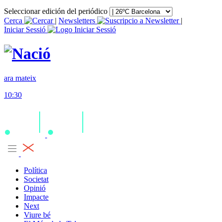
Seleccionar edición del periódico
Cerca
|
Newsletters
|
Iniciar Sessió
ara mateix
10:30
Política
Societat
Opinió
Impacte
Next
Viure bé