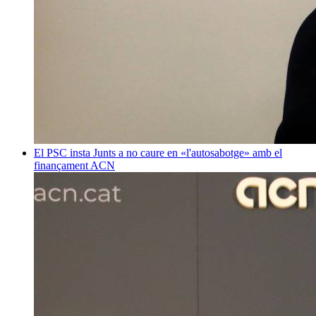
El PSC insta Junts a no caure en «l'autosabotge» amb el
finançament
ACN