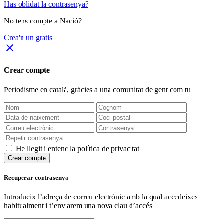
Has oblidat la contrasenya?
No tens compte a Nació?
Crea'n un gratis
close
Crear compte
Periodisme
en català
, gràcies a una comunitat de gent com tu
He llegit i entenc la política de privacitat
Crear compte
Recuperar contrasenya
Introdueix l’adreça de correu electrònic amb la qual accedeixes
habitualment i t’enviarem una nova clau d’accés.