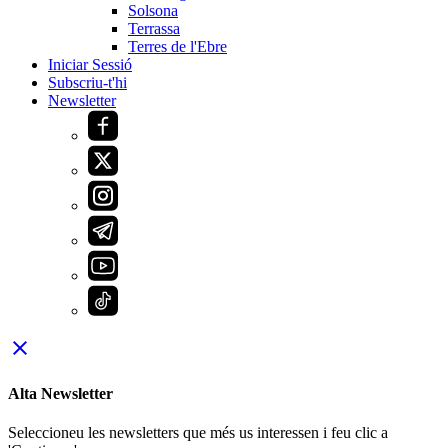
Solsona
Terrassa
Terres de l'Ebre
Iniciar Sessió
Subscriu-t'hi
Newsletter
close
Alta Newsletter
Seleccioneu les newsletters que més us interessen i feu clic a