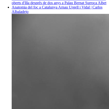
oberts d'Illa després de dos anys a Palau
Bernat Surroca Albet
Anatomia del foc a Catalunya
Arnau Urgell i Vidal | Carlos
Albaladejo