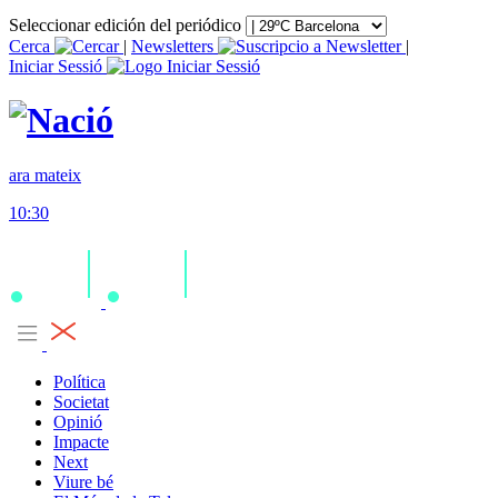
Seleccionar edición del periódico
Cerca
|
Newsletters
|
Iniciar Sessió
ara mateix
10:30
Política
Societat
Opinió
Impacte
Next
Viure bé