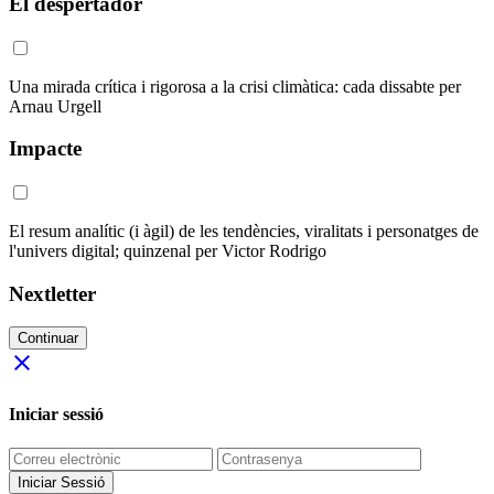
El despertador
Una mirada crítica i rigorosa a la crisi climàtica: cada dissabte per
Arnau Urgell
Impacte
El resum analític (i àgil) de les tendències, viralitats i personatges de
l'univers digital; quinzenal per Victor Rodrigo
Nextletter
Continuar
close
Iniciar sessió
Iniciar Sessió