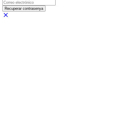
Recuperar contrasenya
close