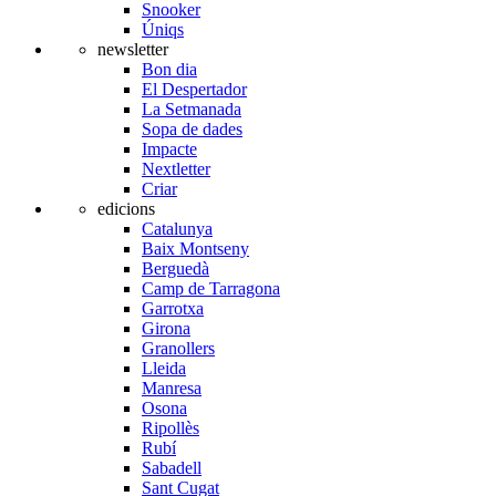
Snooker
Úniqs
newsletter
Bon dia
El Despertador
La Setmanada
Sopa de dades
Impacte
Nextletter
Criar
edicions
Catalunya
Baix Montseny
Berguedà
Camp de Tarragona
Garrotxa
Girona
Granollers
Lleida
Manresa
Osona
Ripollès
Rubí
Sabadell
Sant Cugat