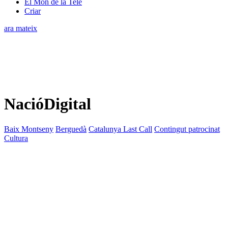
El Món de la Tele
Criar
ara mateix
NacióDigital
Baix Montseny
Berguedà
Catalunya Last Call
Contingut patrocinat
Cultura