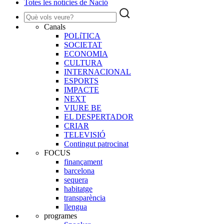
Totes les notícies de Nació
Canals
POLíTICA
SOCIETAT
ECONOMIA
CULTURA
INTERNACIONAL
ESPORTS
IMPACTE
NEXT
VIURE BE
EL DESPERTADOR
CRIAR
TELEVISIÓ
Contingut patrocinat
FOCUS
finançament
barcelona
sequera
habitatge
transparència
llengua
programes