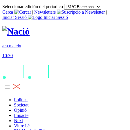
Seleccionar edición del periódico
Cerca
|
Newsletters
|
Iniciar Sessió
ara mateix
10:30
Política
Societat
Opinió
Impacte
Next
Viure bé