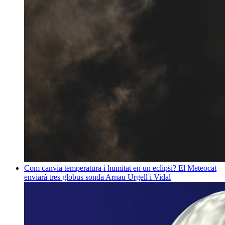
Com canvia temperatura i humitat en un eclipsi? El Meteocat
enviarà tres globus sonda
Arnau Urgell i Vidal