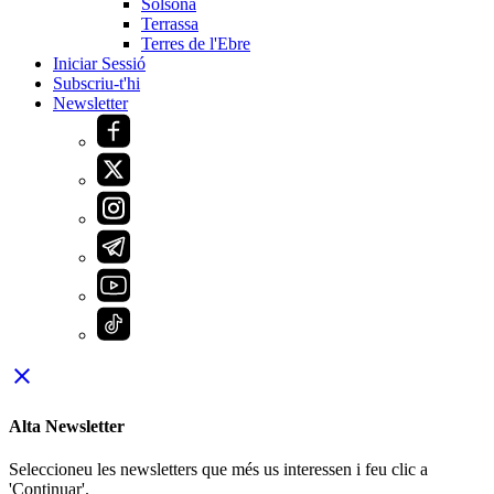
Solsona
Terrassa
Terres de l'Ebre
Iniciar Sessió
Subscriu-t'hi
Newsletter
close
Alta Newsletter
Seleccioneu les newsletters que més us interessen i feu clic a
'Continuar'.