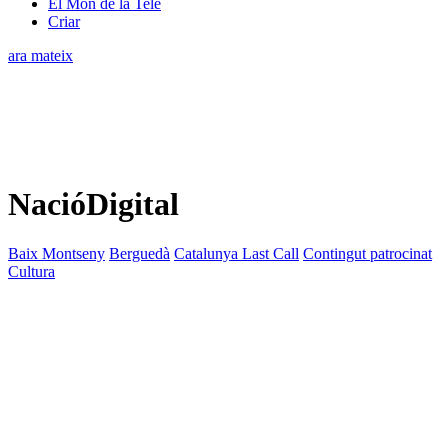
El Món de la Tele
Criar
ara mateix
NacióDigital
Baix Montseny
Berguedà
Catalunya Last Call
Contingut patrocinat
Cultura