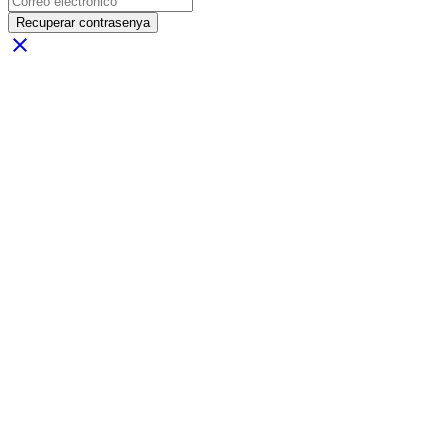
Recuperar contrasenya
close