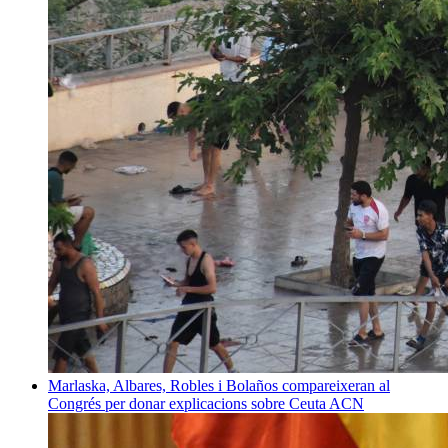
Marlaska, Albares, Robles i Bolaños compareixeran al
Congrés per donar explicacions sobre Ceuta
ACN