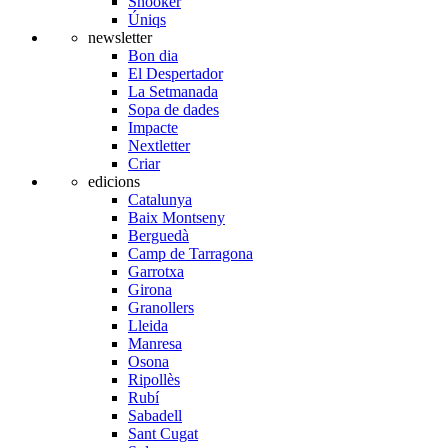
Snooker
Úniqs
newsletter
Bon dia
El Despertador
La Setmanada
Sopa de dades
Impacte
Nextletter
Criar
edicions
Catalunya
Baix Montseny
Berguedà
Camp de Tarragona
Garrotxa
Girona
Granollers
Lleida
Manresa
Osona
Ripollès
Rubí
Sabadell
Sant Cugat