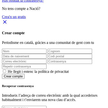
Has oblidat la contrasenya?
No tens compte a Nació?
Crea'n un gratis
close
Crear compte
Periodisme
en català
, gràcies a una comunitat de gent com tu
He llegit i entenc la política de privacitat
Crear compte
Recuperar contrasenya
Introdueix l’adreça de correu electrònic amb la qual accedeixes
habitualment i t’enviarem una nova clau d’accés.