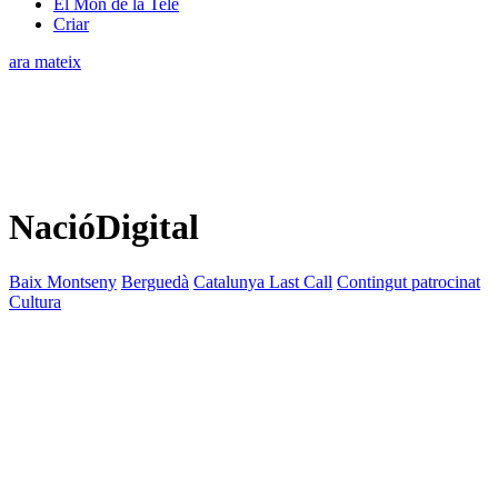
El Món de la Tele
Criar
ara mateix
NacióDigital
Baix Montseny
Berguedà
Catalunya Last Call
Contingut patrocinat
Cultura