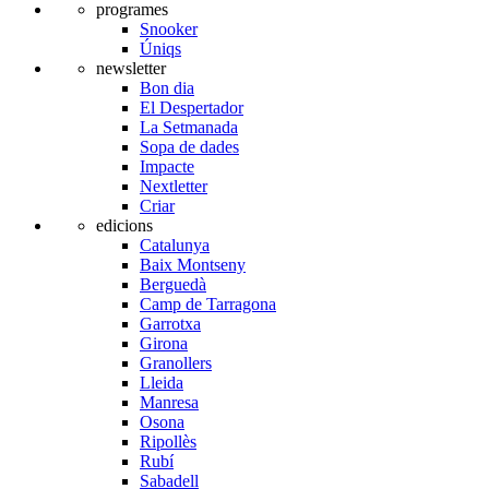
programes
Snooker
Úniqs
newsletter
Bon dia
El Despertador
La Setmanada
Sopa de dades
Impacte
Nextletter
Criar
edicions
Catalunya
Baix Montseny
Berguedà
Camp de Tarragona
Garrotxa
Girona
Granollers
Lleida
Manresa
Osona
Ripollès
Rubí
Sabadell