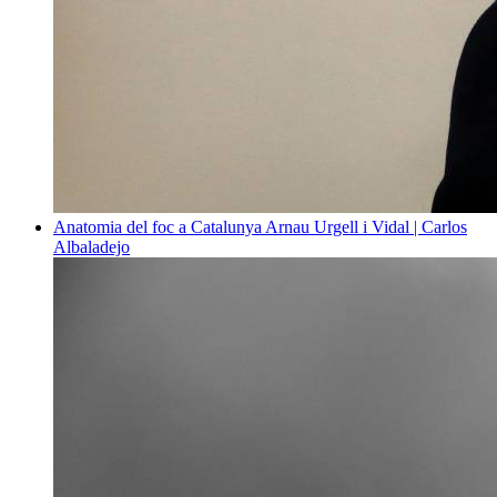
Anatomia del foc a Catalunya
Arnau Urgell i Vidal | Carlos
Albaladejo