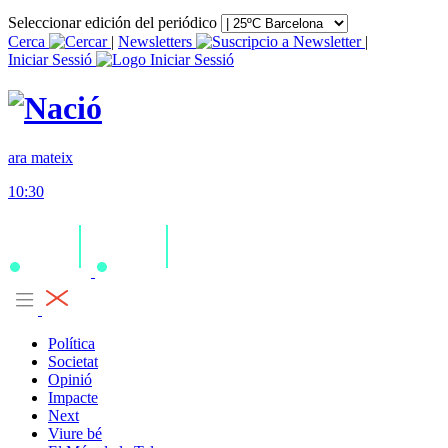
Seleccionar edición del periódico
Cerca
|
Newsletters
|
Iniciar Sessió
ara mateix
10:30
Política
Societat
Opinió
Impacte
Next
Viure bé