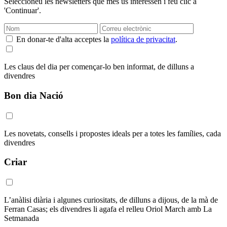
Seleccioneu les newsletters que més us interessen i feu clic a
'Continuar'.
En donar-te d'alta acceptes la
política de privacitat
.
Les claus del dia per començar-lo ben informat, de dilluns a
divendres
Bon dia Nació
Les novetats, consells i propostes ideals per a totes les famílies, cada
divendres
Criar
L’anàlisi diària i algunes curiositats, de dilluns a dijous, de la mà de
Ferran Casas; els divendres li agafa el relleu Oriol March amb La
Setmanada