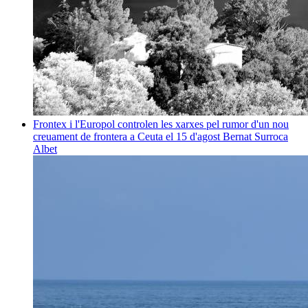
Frontex i l'Europol controlen les xarxes pel rumor d'un nou
creuament de frontera a Ceuta el 15 d'agost
Bernat Surroca
Albet