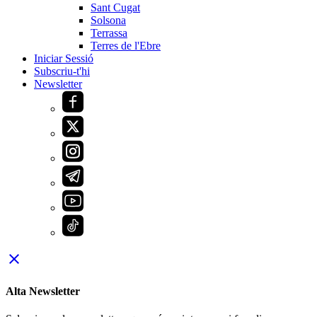
Sant Cugat
Solsona
Terrassa
Terres de l'Ebre
Iniciar Sessió
Subscriu-t'hi
Newsletter
close
Alta Newsletter