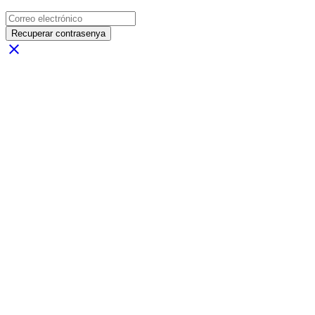
Recuperar contrasenya
close