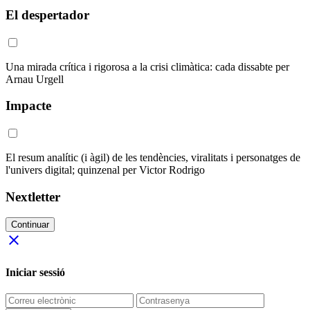
El despertador
Una mirada crítica i rigorosa a la crisi climàtica: cada dissabte per
Arnau Urgell
Impacte
El resum analític (i àgil) de les tendències, viralitats i personatges de
l'univers digital; quinzenal per Victor Rodrigo
Nextletter
Continuar
close
Iniciar sessió