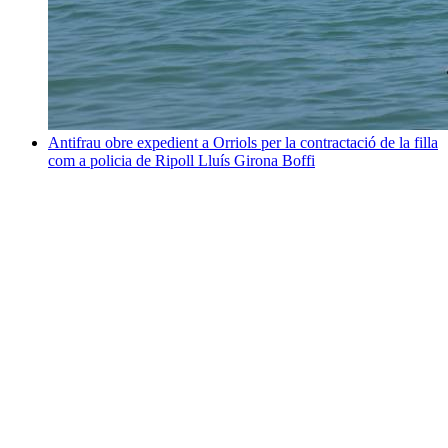
Antifrau obre expedient a Orriols per la contractació de la filla
com a policia de Ripoll
Lluís Girona Boffi