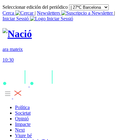
Seleccionar edición del periódico
Cerca
|
Newsletters
|
Iniciar Sessió
ara mateix
10:30
Política
Societat
Opinió
Impacte
Next
Viure bé