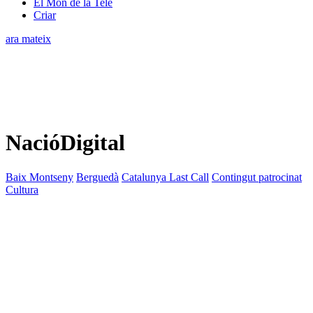
El Món de la Tele
Criar
ara mateix
NacióDigital
Baix Montseny
Berguedà
Catalunya Last Call
Contingut patrocinat
Cultura