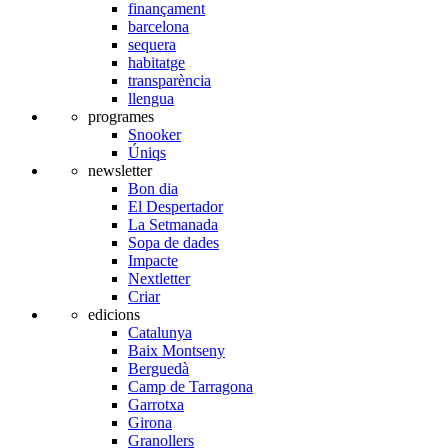
finançament
barcelona
sequera
habitatge
transparència
llengua
programes
Snooker
Úniqs
newsletter
Bon dia
El Despertador
La Setmanada
Sopa de dades
Impacte
Nextletter
Criar
edicions
Catalunya
Baix Montseny
Berguedà
Camp de Tarragona
Garrotxa
Girona
Granollers