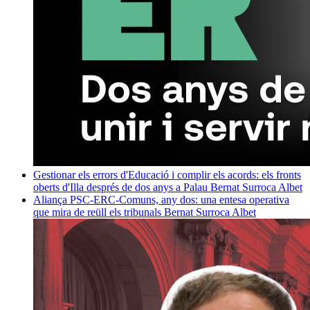
Gestionar els errors d'Educació i complir els acords: els fronts
oberts d'Illa després de dos anys a Palau
Bernat Surroca Albet
Aliança PSC-ERC-Comuns, any dos: una entesa operativa
que mira de reüll els tribunals
Bernat Surroca Albet