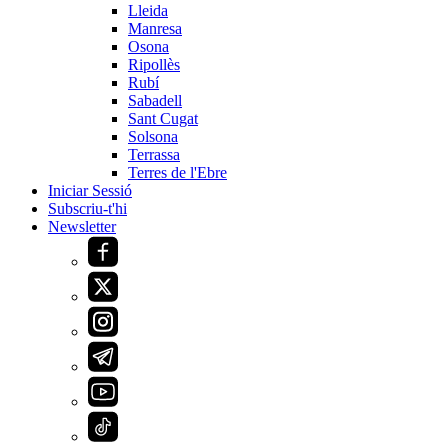
Lleida
Manresa
Osona
Ripollès
Rubí
Sabadell
Sant Cugat
Solsona
Terrassa
Terres de l'Ebre
Iniciar Sessió
Subscriu-t'hi
Newsletter