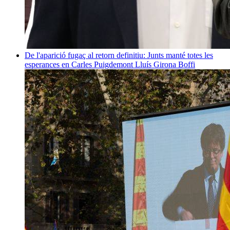
De l'aparició fugaç al retorn definitiu: Junts manté totes les
esperances en Carles Puigdemont
Lluís Girona Boffi