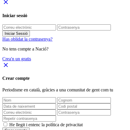
close
Iniciar sessió
Iniciar Sessió
Has oblidat la contrasenya?
No tens compte a Nació?
Crea'n un gratis
close
Crear compte
Periodisme
en català
, gràcies a una comunitat de gent com tu
He llegit i entenc la política de privacitat