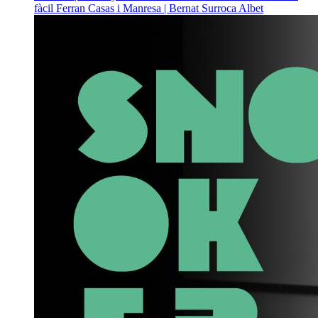
fàcil
Ferran Casas i Manresa | Bernat Surroca Albet