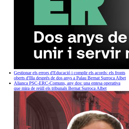
Gestionar els errors d'Educació i complir els acords: els fronts
oberts d'Illa després de dos anys a Palau
Bernat Surroca Albet
Aliança PSC-ERC-Comuns, any dos: una entesa operativa
que mira de reüll els tribunals
Bernat Surroca Albet