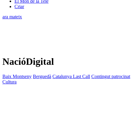
El Món de la Tele
Criar
ara mateix
NacióDigital
Baix Montseny
Berguedà
Catalunya Last Call
Contingut patrocinat
Cultura