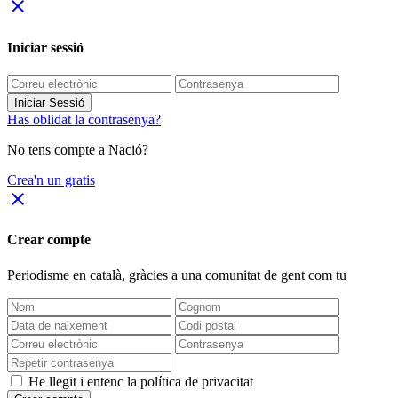
close
Iniciar sessió
Iniciar Sessió
Has oblidat la contrasenya?
No tens compte a Nació?
Crea'n un gratis
close
Crear compte
Periodisme
en català
, gràcies a una comunitat de gent com tu
He llegit i entenc la política de privacitat