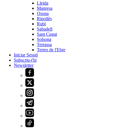
Lleida
Manresa
Osona
Ripollès
Rubí
Sabadell
Sant Cugat
Solsona
Terrassa
Terres de l'Ebre
Iniciar Sessió
Subscriu-t'hi
Newsletter