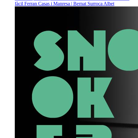
fàcil
Ferran Casas i Manresa | Bernat Surroca Albet