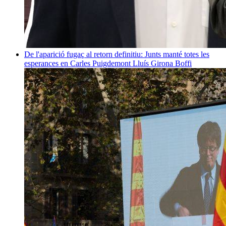
De l'aparició fugaç al retorn definitiu: Junts manté totes les
esperances en Carles Puigdemont
Lluís Girona Boffi