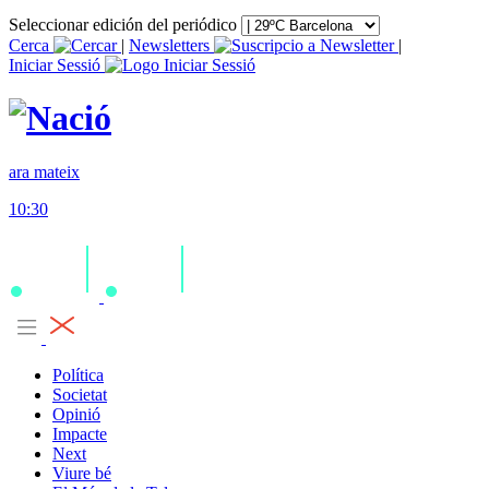
Seleccionar edición del periódico
Cerca
|
Newsletters
|
Iniciar Sessió
ara mateix
10:30
Política
Societat
Opinió
Impacte
Next
Viure bé