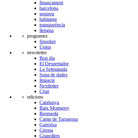
finançament
barcelona
sequera
habitatge
transparència
llengua
programes
Snooker
Úniqs
newsletter
Bon dia
El Despertador
La Setmanada
Sopa de dades
Impacte
Nextletter
Criar
edicions
Catalunya
Baix Montseny
Berguedà
Camp de Tarragona
Garrotxa
Girona
Granollers