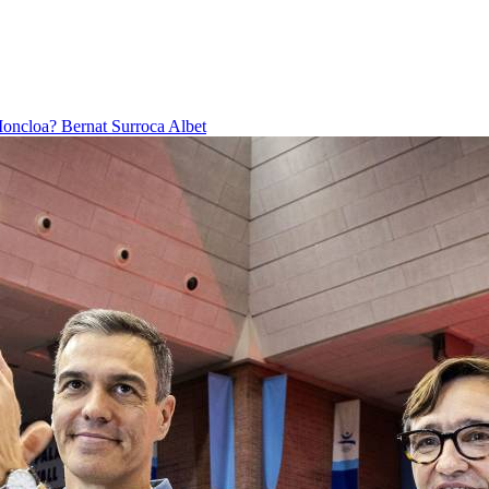
 Moncloa?
Bernat Surroca Albet