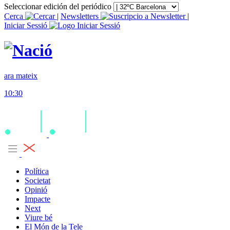
Seleccionar edición del periódico
Cerca
|
Newsletters
|
Iniciar Sessió
ara mateix
10:30
Política
Societat
Opinió
Impacte
Next
Viure bé
El Món de la Tele