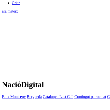
Criar
ara mateix
NacióDigital
Baix Montseny
Berguedà
Catalunya Last Call
Contingut patrocinat
C