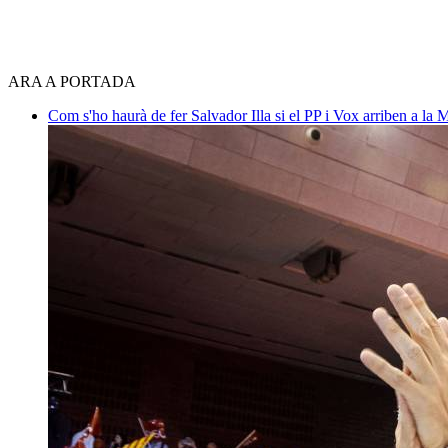
ARA A PORTADA
Com s'ho haurà de fer Salvador Illa si el PP i Vox arriben a la