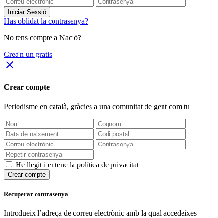
Iniciar Sessió
Has oblidat la contrasenya?
No tens compte a Nació?
Crea'n un gratis
close
Crear compte
Periodisme
en català
, gràcies a una comunitat de gent com tu
He llegit i entenc la política de privacitat
Crear compte
Recuperar contrasenya
Introdueix l’adreça de correu electrònic amb la qual accedeixes