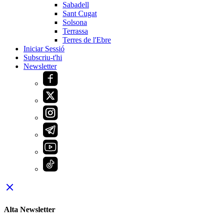
Sabadell
Sant Cugat
Solsona
Terrassa
Terres de l'Ebre
Iniciar Sessió
Subscriu-t'hi
Newsletter
close
Alta Newsletter