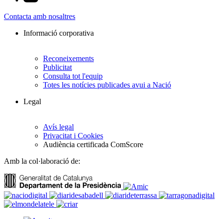
Contacta amb nosaltres
Informació corporativa
Reconeixements
Publicitat
Consulta tot l'equip
Totes les notícies publicades avui a Nació
Legal
Avís legal
Privacitat i Cookies
Audiència certificada ComScore
Amb la col·laboració de: