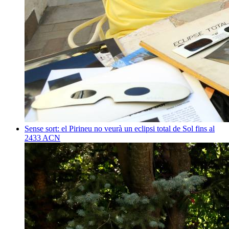
Sense sort: el Pirineu no veurà un eclipsi total de Sol fins al
2433
ACN