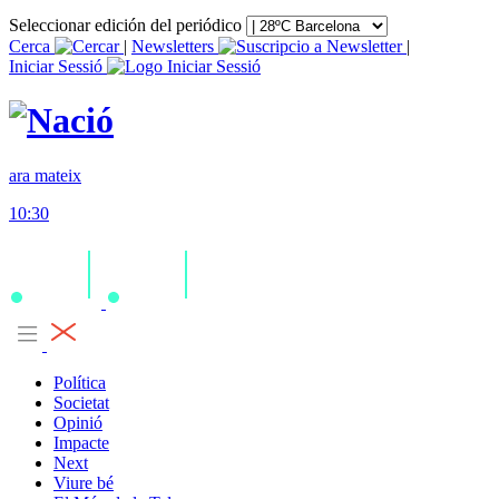
Seleccionar edición del periódico
Cerca
|
Newsletters
|
Iniciar Sessió
ara mateix
10:30
Política
Societat
Opinió
Impacte
Next
Viure bé