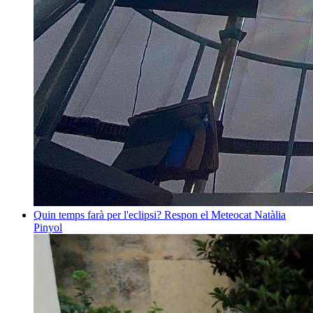
Quin temps farà per l'eclipsi? Respon el Meteocat
Natàlia
Pinyol