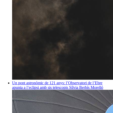
Un pont astronòmic de 121 anys: l’Observatori de l’Ebre
apunta a l’eclipsi amb sis telescopis
Sílvia Berbís Morelló