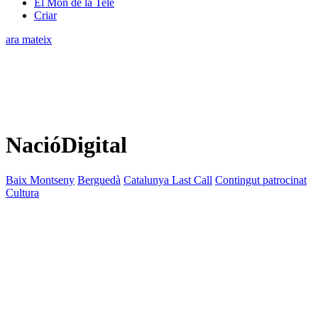
El Món de la Tele
Criar
ara mateix
NacióDigital
Baix Montseny
Berguedà
Catalunya Last Call
Contingut patrocinat
Cultura