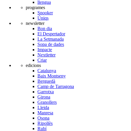
llengua
programes
Snooker
Úniqs
newsletter
Bon dia
El Despertador
La Setmanada
Sopa de dades
Impacte
Nextletter
Criar
edicions
Catalunya
Baix Montseny
Berguedà
Camp de Tarragona
Garrotxa
Girona
Granollers
Lleida
Manresa
Osona
Ripollès
Rubí