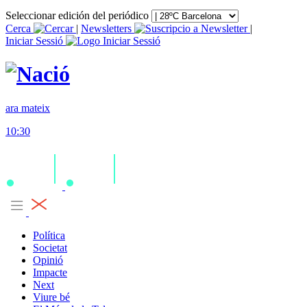
Seleccionar edición del periódico
Cerca
|
Newsletters
|
Iniciar Sessió
ara mateix
10:30
Política
Societat
Opinió
Impacte
Next
Viure bé