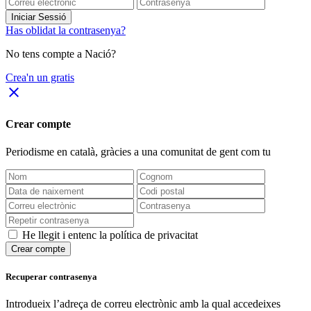
Iniciar Sessió
Has oblidat la contrasenya?
No tens compte a Nació?
Crea'n un gratis
close
Crear compte
Periodisme
en català
, gràcies a una comunitat de gent com tu
He llegit i entenc la política de privacitat
Crear compte
Recuperar contrasenya
Introdueix l’adreça de correu electrònic amb la qual accedeixes