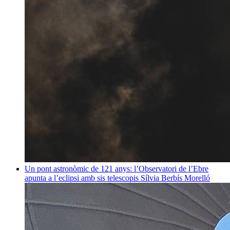
Un pont astronòmic de 121 anys: l’Observatori de l’Ebre
apunta a l’eclipsi amb sis telescopis
Sílvia Berbís Morelló