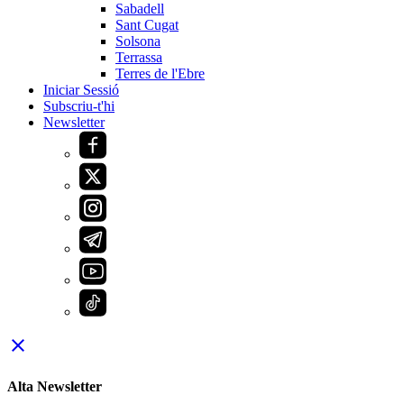
Sabadell
Sant Cugat
Solsona
Terrassa
Terres de l'Ebre
Iniciar Sessió
Subscriu-t'hi
Newsletter
close
Alta Newsletter