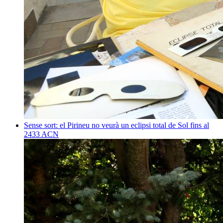
Sense sort: el Pirineu no veurà un eclipsi total de Sol fins al
2433
ACN