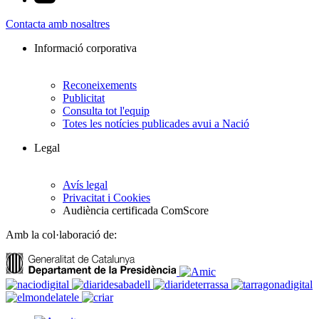
Contacta amb nosaltres
Informació corporativa
Reconeixements
Publicitat
Consulta tot l'equip
Totes les notícies publicades avui a Nació
Legal
Avís legal
Privacitat i Cookies
Audiència certificada ComScore
Amb la col·laboració de: