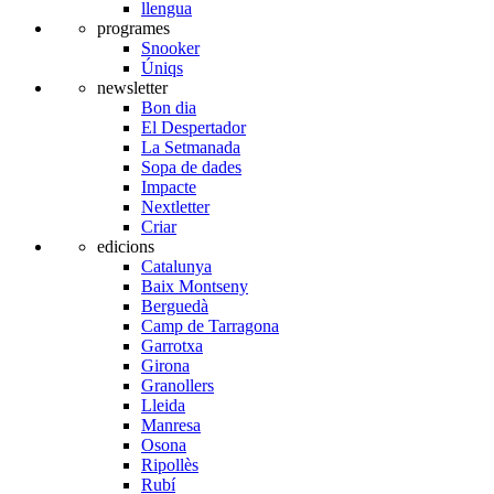
llengua
programes
Snooker
Úniqs
newsletter
Bon dia
El Despertador
La Setmanada
Sopa de dades
Impacte
Nextletter
Criar
edicions
Catalunya
Baix Montseny
Berguedà
Camp de Tarragona
Garrotxa
Girona
Granollers
Lleida
Manresa
Osona
Ripollès
Rubí