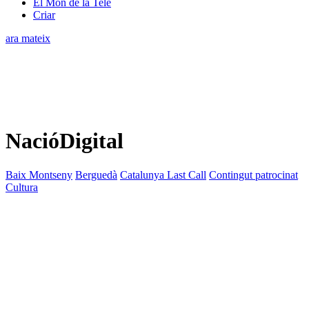
El Món de la Tele
Criar
ara mateix
NacióDigital
Baix Montseny
Berguedà
Catalunya Last Call
Contingut patrocinat
Cultura