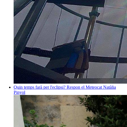
Quin temps farà per l'eclipsi? Respon el Meteocat
Natàlia
Pinyol