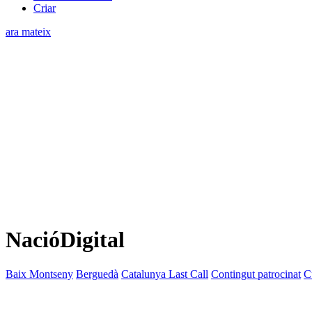
Criar
ara mateix
NacióDigital
Baix Montseny
Berguedà
Catalunya Last Call
Contingut patrocinat
C