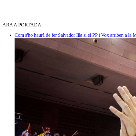
ARA A PORTADA
Com s'ho haurà de fer Salvador Illa si el PP i Vox arriben a la