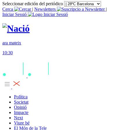
Seleccionar edición del periódico
Cerca
|
Newsletters
|
Iniciar Sessió
ara mateix
10:30
Política
Societat
Opinió
Impacte
Next
Viure bé
El Món de la Tele