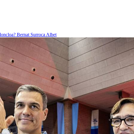
 Moncloa?
Bernat Surroca Albet