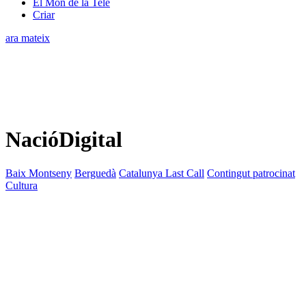
El Món de la Tele
Criar
ara mateix
NacióDigital
Baix Montseny
Berguedà
Catalunya Last Call
Contingut patrocinat
Cultura