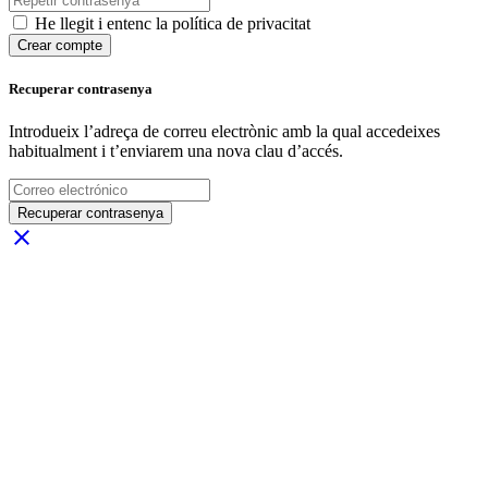
He llegit i entenc la política de privacitat
Crear compte
Recuperar contrasenya
Introdueix l’adreça de correu electrònic amb la qual accedeixes
habitualment i t’enviarem una nova clau d’accés.
Recuperar contrasenya
close