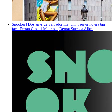
Snooker | Dos anys de Salvador Illa: unir i servir no era tan
fàcil
Ferran Casas i Manresa | Bernat Surroca Albet