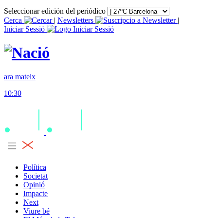
Seleccionar edición del periódico
Cerca
|
Newsletters
|
Iniciar Sessió
ara mateix
10:30
Política
Societat
Opinió
Impacte
Next
Viure bé