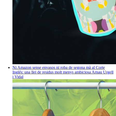
Ni Amazon sense envasos ni roba de segona mà al Corte
Inglés: una llei de residus molt menys ambiciosa
Arnau Urgell
i Vidal