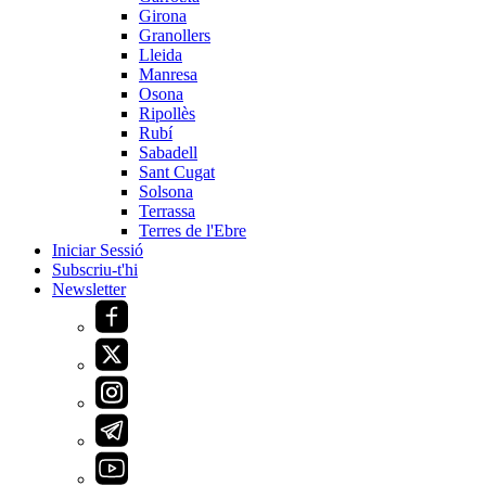
Girona
Granollers
Lleida
Manresa
Osona
Ripollès
Rubí
Sabadell
Sant Cugat
Solsona
Terrassa
Terres de l'Ebre
Iniciar Sessió
Subscriu-t'hi
Newsletter