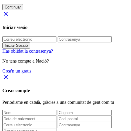
Continuar
close
Iniciar sessió
Iniciar Sessió
Has oblidat la contrasenya?
No tens compte a Nació?
Crea'n un gratis
close
Crear compte
Periodisme
en català
, gràcies a una comunitat de gent com tu