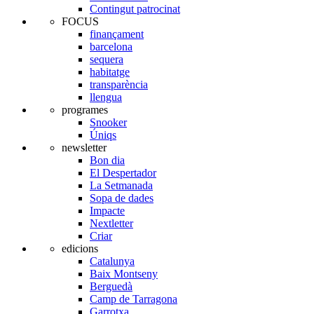
Contingut patrocinat
FOCUS
finançament
barcelona
sequera
habitatge
transparència
llengua
programes
Snooker
Úniqs
newsletter
Bon dia
El Despertador
La Setmanada
Sopa de dades
Impacte
Nextletter
Criar
edicions
Catalunya
Baix Montseny
Berguedà
Camp de Tarragona
Garrotxa