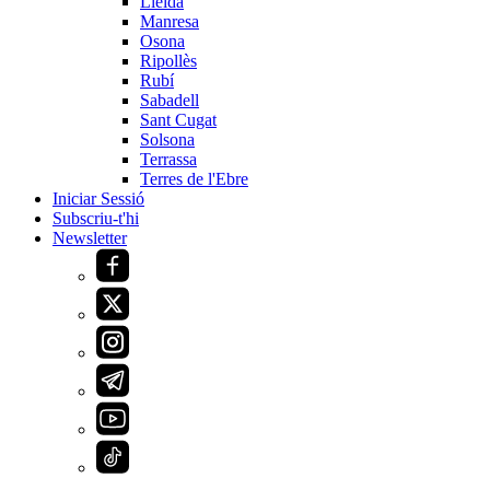
Lleida
Manresa
Osona
Ripollès
Rubí
Sabadell
Sant Cugat
Solsona
Terrassa
Terres de l'Ebre
Iniciar Sessió
Subscriu-t'hi
Newsletter