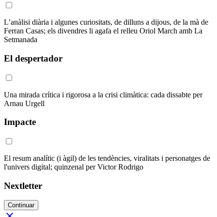
L’anàlisi diària i algunes curiositats, de dilluns a dijous, de la mà de
Ferran Casas; els divendres li agafa el relleu Oriol March amb La
Setmanada
El despertador
Una mirada crítica i rigorosa a la crisi climàtica: cada dissabte per
Arnau Urgell
Impacte
El resum analític (i àgil) de les tendències, viralitats i personatges de
l'univers digital; quinzenal per Victor Rodrigo
Nextletter
Continuar
close