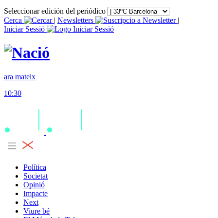
Seleccionar edición del periódico
Cerca
|
Newsletters
|
Iniciar Sessió
ara mateix
10:30
Política
Societat
Opinió
Impacte
Next
Viure bé