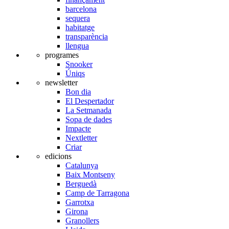
barcelona
sequera
habitatge
transparència
llengua
programes
Snooker
Úniqs
newsletter
Bon dia
El Despertador
La Setmanada
Sopa de dades
Impacte
Nextletter
Criar
edicions
Catalunya
Baix Montseny
Berguedà
Camp de Tarragona
Garrotxa
Girona
Granollers