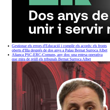
Gestionar els errors d'Educació i complir els acords: els fronts
oberts d'Illa després de dos anys a Palau
Bernat Surroca Albet
Aliança PSC-ERC-Comuns, any dos: una entesa operativa
que mira de reüll els tribunals
Bernat Surroca Albet