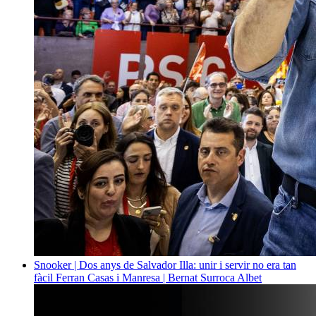
Snooker | Dos anys de Salvador Illa: unir i servir no era tan
fàcil
Ferran Casas i Manresa | Bernat Surroca Albet