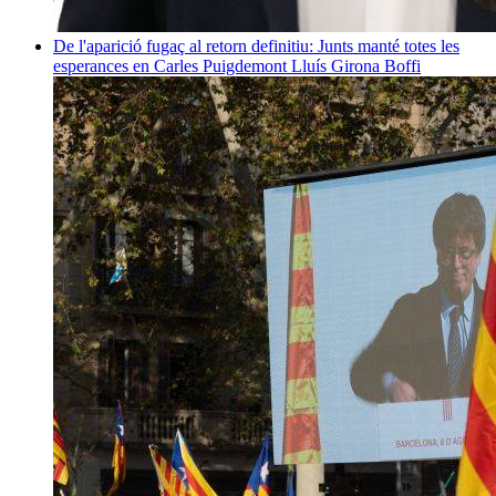
De l'aparició fugaç al retorn definitiu: Junts manté totes les
esperances en Carles Puigdemont
Lluís Girona Boffi