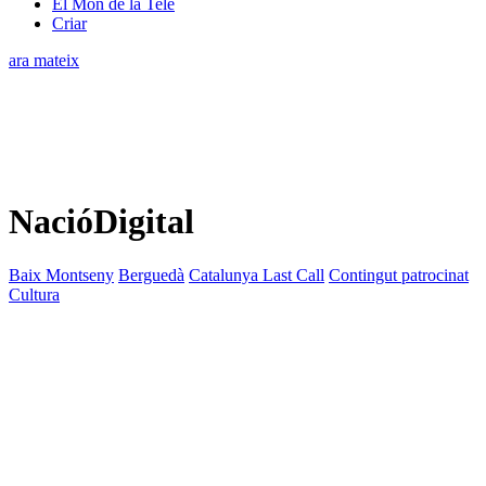
El Món de la Tele
Criar
ara mateix
NacióDigital
Baix Montseny
Berguedà
Catalunya Last Call
Contingut patrocinat
Cultura