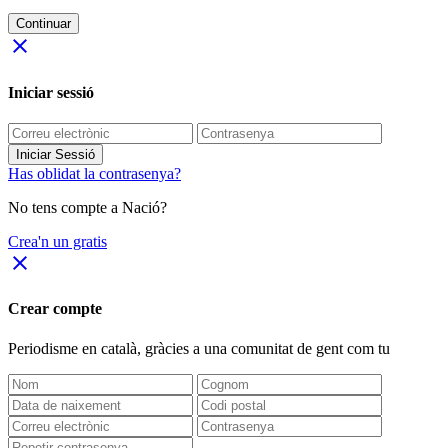
Continuar
close
Iniciar sessió
Iniciar Sessió
Has oblidat la contrasenya?
No tens compte a Nació?
Crea'n un gratis
close
Crear compte
Periodisme
en català
, gràcies a una comunitat de gent com tu