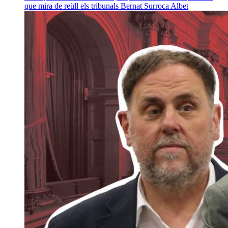
que mira de reüll els tribunals
Bernat Surroca Albet