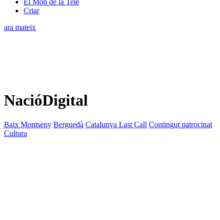
El Món de la Tele
Criar
ara mateix
NacióDigital
Baix Montseny
Berguedà
Catalunya Last Call
Contingut patrocinat
Cultura