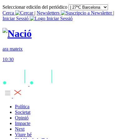
Seleccionar edición del periódico
Cerca
|
Newsletters
|
Iniciar Sessió
ara mateix
10:30
Política
Societat
Opinió
Impacte
Next
Viure bé