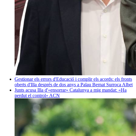
Gestionar els errors d'Educació i complir els acords: els fronts
oberts d'Illa després de dos anys a Palau
Bernat Surroca Albet
Junts acusa Illa d'«ensorrar» Catalunya a mig mandat: «Ha
perdut el control»
ACN