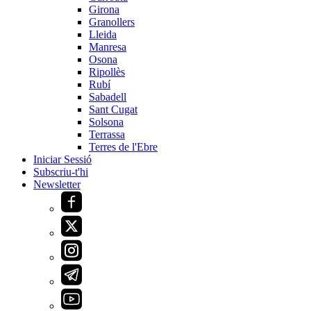
Girona
Granollers
Lleida
Manresa
Osona
Ripollès
Rubí
Sabadell
Sant Cugat
Solsona
Terrassa
Terres de l'Ebre
Iniciar Sessió
Subscriu-t'hi
Newsletter