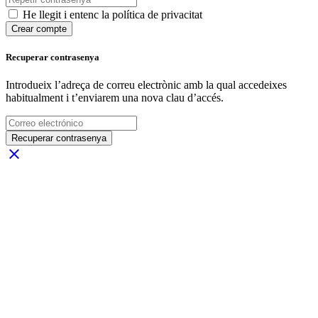
He llegit i entenc la política de privacitat
Crear compte
Recuperar contrasenya
Introdueix l’adreça de correu electrònic amb la qual accedeixes
habitualment i t’enviarem una nova clau d’accés.
Recuperar contrasenya
close