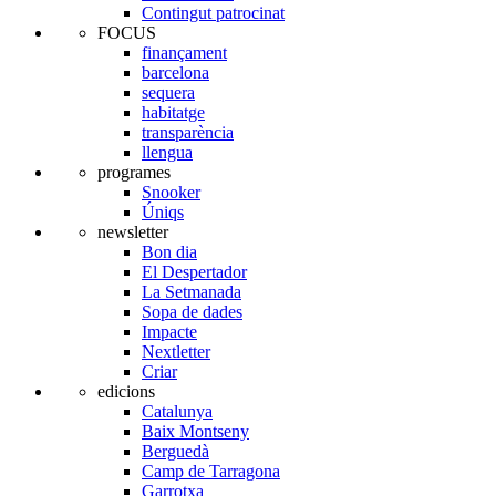
Contingut patrocinat
FOCUS
finançament
barcelona
sequera
habitatge
transparència
llengua
programes
Snooker
Úniqs
newsletter
Bon dia
El Despertador
La Setmanada
Sopa de dades
Impacte
Nextletter
Criar
edicions
Catalunya
Baix Montseny
Berguedà
Camp de Tarragona
Garrotxa