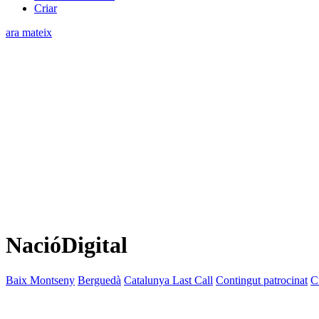
Criar
ara mateix
NacióDigital
Baix Montseny
Berguedà
Catalunya Last Call
Contingut patrocinat
C