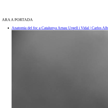
ARA A PORTADA
Anatomia del foc a Catalunya
Arnau Urgell i Vidal | Carlos Al