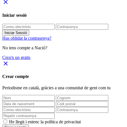
close
Iniciar sessió
Iniciar Sessió
Has oblidat la contrasenya?
No tens compte a Nació?
Crea'n un gratis
close
Crear compte
Periodisme
en català
, gràcies a una comunitat de gent com tu
He llegit i entenc la política de privacitat