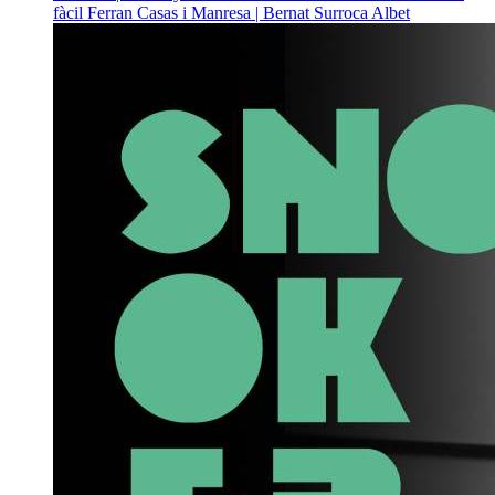
fàcil
Ferran Casas i Manresa | Bernat Surroca Albet