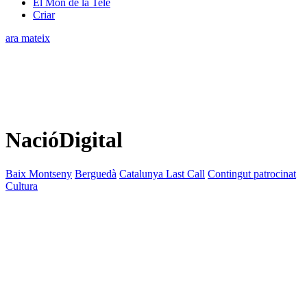
El Món de la Tele
Criar
ara mateix
NacióDigital
Baix Montseny
Berguedà
Catalunya Last Call
Contingut patrocinat
Cultura