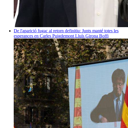
De l'aparició fugaç al retorn definitiu: Junts manté totes les
esperances en Carles Puigdemont
Lluís Girona Boffi