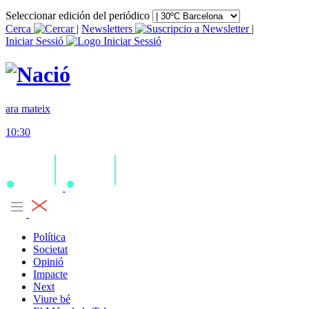
Seleccionar edición del periódico
Cerca
|
Newsletters
|
Iniciar Sessió
ara mateix
10:30
Política
Societat
Opinió
Impacte
Next
Viure bé