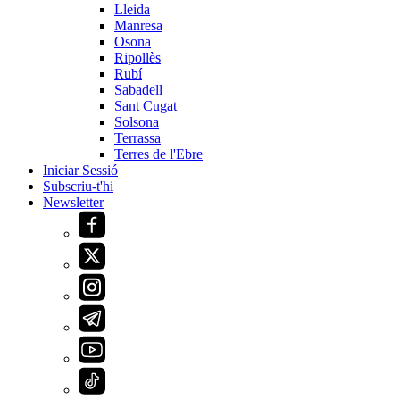
Lleida
Manresa
Osona
Ripollès
Rubí
Sabadell
Sant Cugat
Solsona
Terrassa
Terres de l'Ebre
Iniciar Sessió
Subscriu-t'hi
Newsletter