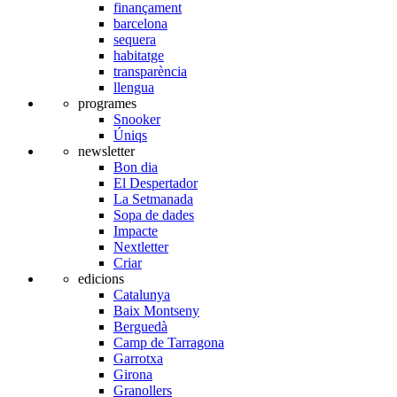
finançament
barcelona
sequera
habitatge
transparència
llengua
programes
Snooker
Úniqs
newsletter
Bon dia
El Despertador
La Setmanada
Sopa de dades
Impacte
Nextletter
Criar
edicions
Catalunya
Baix Montseny
Berguedà
Camp de Tarragona
Garrotxa
Girona
Granollers