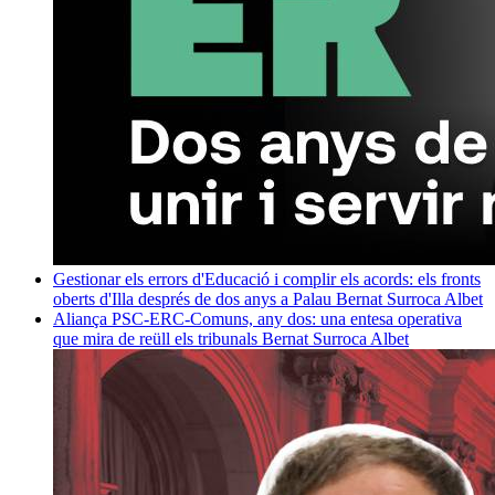
Gestionar els errors d'Educació i complir els acords: els fronts
oberts d'Illa després de dos anys a Palau
Bernat Surroca Albet
Aliança PSC-ERC-Comuns, any dos: una entesa operativa
que mira de reüll els tribunals
Bernat Surroca Albet