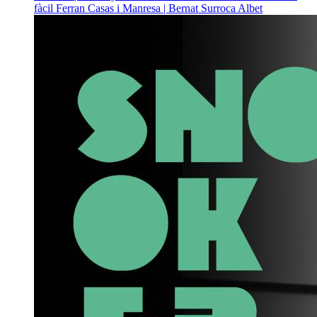
fàcil
Ferran Casas i Manresa | Bernat Surroca Albet