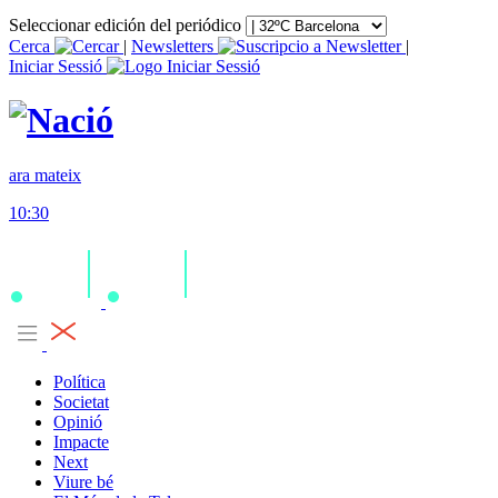
Seleccionar edición del periódico
Cerca
|
Newsletters
|
Iniciar Sessió
ara mateix
10:30
Política
Societat
Opinió
Impacte
Next
Viure bé