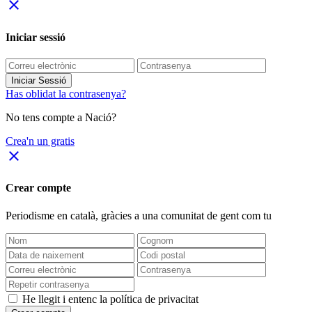
close
Iniciar sessió
Iniciar Sessió
Has oblidat la contrasenya?
No tens compte a Nació?
Crea'n un gratis
close
Crear compte
Periodisme
en català
, gràcies a una comunitat de gent com tu
He llegit i entenc la política de privacitat