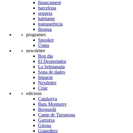
finançament
barcelona
sequera
habitatge
transparència
llengua
programes
Snooker
Úniqs
newsletter
Bon dia
El Despertador
La Setmanada
Sopa de dades
Impacte
Nextletter
Criar
edicions
Catalunya
Baix Montseny
Berguedà
Camp de Tarragona
Garrotxa
Girona
Granollers