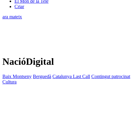
El Món de la Tele
Criar
ara mateix
NacióDigital
Baix Montseny
Berguedà
Catalunya Last Call
Contingut patrocinat
Cultura