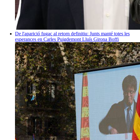
De l'aparició fugaç al retorn definitiu: Junts manté totes les
esperances en Carles Puigdemont
Lluís Girona Boffi