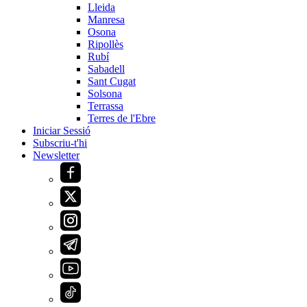
Lleida
Manresa
Osona
Ripollès
Rubí
Sabadell
Sant Cugat
Solsona
Terrassa
Terres de l'Ebre
Iniciar Sessió
Subscriu-t'hi
Newsletter