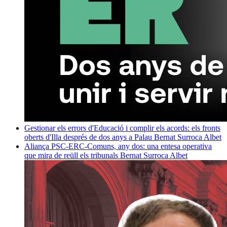
Gestionar els errors d'Educació i complir els acords: els fronts
oberts d'Illa després de dos anys a Palau
Bernat Surroca Albet
Aliança PSC-ERC-Comuns, any dos: una entesa operativa
que mira de reüll els tribunals
Bernat Surroca Albet