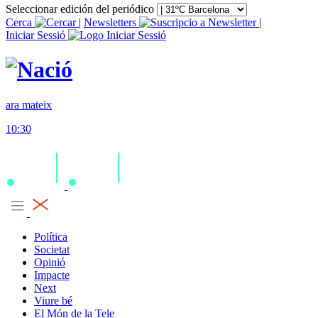
Seleccionar edición del periódico
Cerca
|
Newsletters
|
Iniciar Sessió
ara mateix
10:30
Política
Societat
Opinió
Impacte
Next
Viure bé
El Món de la Tele