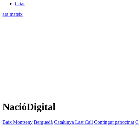
Criar
ara mateix
NacióDigital
Baix Montseny
Berguedà
Catalunya Last Call
Contingut patrocinat
C