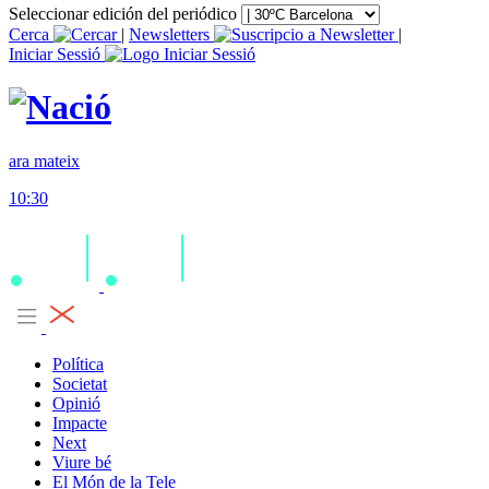
Seleccionar edición del periódico
Cerca
|
Newsletters
|
Iniciar Sessió
ara mateix
10:30
Política
Societat
Opinió
Impacte
Next
Viure bé
El Món de la Tele