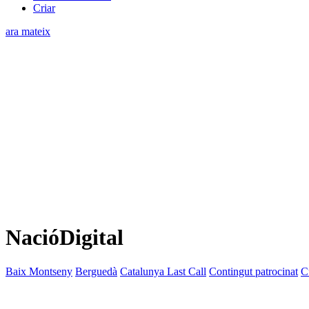
Criar
ara mateix
NacióDigital
Baix Montseny
Berguedà
Catalunya Last Call
Contingut patrocinat
C