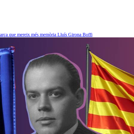
l Barça que mereix més memòria
Lluís Girona Boffi