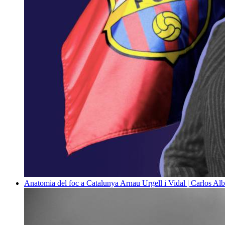
Anatomia del foc a Catalunya
Arnau Urgell i Vidal | Carlos Al