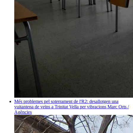
Més problemes pel soterrament de l'R2: desallotgen una
vuitantena de veïns a Trinitat Vella per vibracions
Marc Orts /
Agències