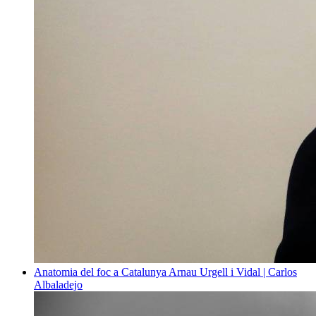
Anatomia del foc a Catalunya
Arnau Urgell i Vidal | Carlos
Albaladejo