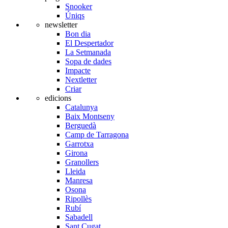
Snooker
Úniqs
newsletter
Bon dia
El Despertador
La Setmanada
Sopa de dades
Impacte
Nextletter
Criar
edicions
Catalunya
Baix Montseny
Berguedà
Camp de Tarragona
Garrotxa
Girona
Granollers
Lleida
Manresa
Osona
Ripollès
Rubí
Sabadell
Sant Cugat