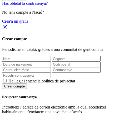
Has oblidat la contrasenya?
No tens compte a Nació?
Crea'n un gratis
close
Crear compte
Periodisme
en català
, gràcies a una comunitat de gent com tu
He llegit i entenc la política de privacitat
Crear compte
Recuperar contrasenya
Introdueix l’adreça de correu electrònic amb la qual accedeixes
habitualment i t’enviarem una nova clau d’accés.