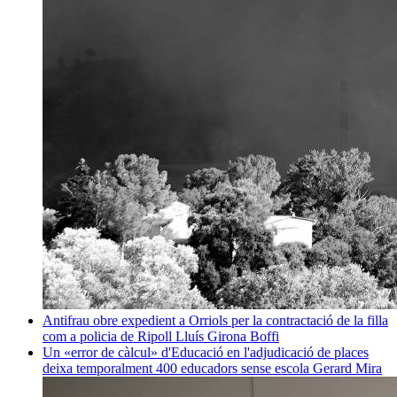
Antifrau obre expedient a Orriols per la contractació de la filla
com a policia de Ripoll
Lluís Girona Boffi
Un «error de càlcul» d'Educació en l'adjudicació de places
deixa temporalment 400 educadors sense escola
Gerard Mira