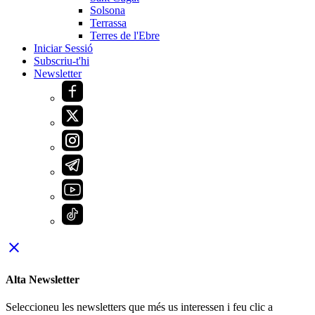
Solsona
Terrassa
Terres de l'Ebre
Iniciar Sessió
Subscriu-t'hi
Newsletter
close
Alta Newsletter
Seleccioneu les newsletters que més us interessen i feu clic a