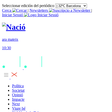
Seleccionar edición del periódico
Cerca
|
Newsletters
|
Iniciar Sessió
ara mateix
10:30
Política
Societat
Opinió
Impacte
Next
Viure bé