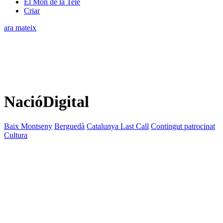
El Món de la Tele
Criar
ara mateix
NacióDigital
Baix Montseny
Berguedà
Catalunya Last Call
Contingut patrocinat
Cultura