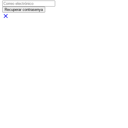
Recuperar contrasenya
close