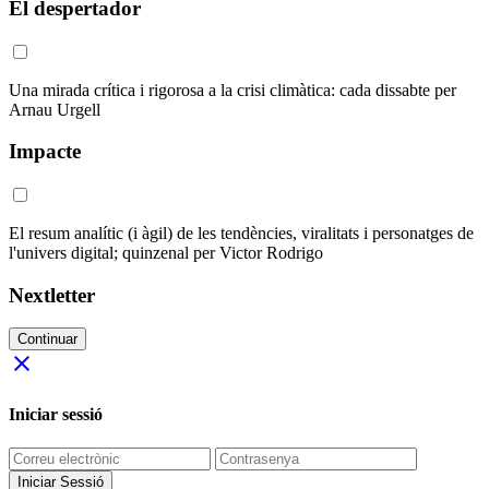
El despertador
Una mirada crítica i rigorosa a la crisi climàtica: cada dissabte per
Arnau Urgell
Impacte
El resum analític (i àgil) de les tendències, viralitats i personatges de
l'univers digital; quinzenal per Victor Rodrigo
Nextletter
Continuar
close
Iniciar sessió
Iniciar Sessió