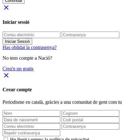
Continuar
close
Iniciar sessió
Iniciar Sessió
Has oblidat la contrasenya?
No tens compte a Nació?
Crea'n un gratis
close
Crear compte
Periodisme
en català
, gràcies a una comunitat de gent com tu
He llegit i entenc la política de privacitat