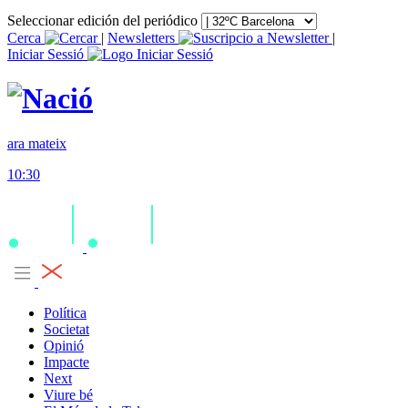
Seleccionar edición del periódico
Cerca
|
Newsletters
|
Iniciar Sessió
ara mateix
10:30
Política
Societat
Opinió
Impacte
Next
Viure bé