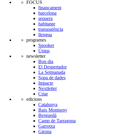
FOCUS
finançament
barcelona
sequera
habitatge
transparència
llengua
programes
Snooker
Úniqs
newsletter
Bon dia
El Despertador
La Setmanada
Sopa de dades
Impacte
Nextletter
Criar
edicions
Catalunya
Baix Montseny
Berguedà
Camp de Tarragona
Garrotxa
Girona