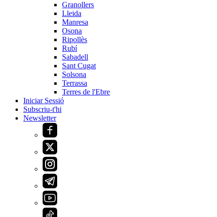
Granollers
Lleida
Manresa
Osona
Ripollès
Rubí
Sabadell
Sant Cugat
Solsona
Terrassa
Terres de l'Ebre
Iniciar Sessió
Subscriu-t'hi
Newsletter