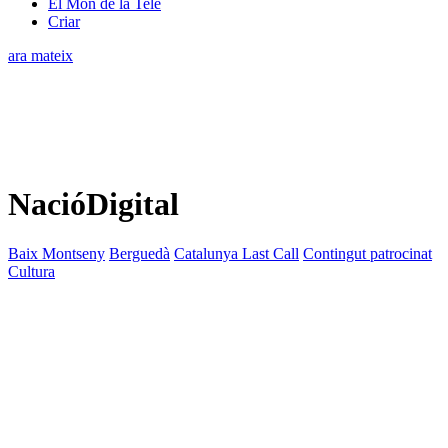
El Món de la Tele
Criar
ara mateix
NacióDigital
Baix Montseny
Berguedà
Catalunya Last Call
Contingut patrocinat
Cultura