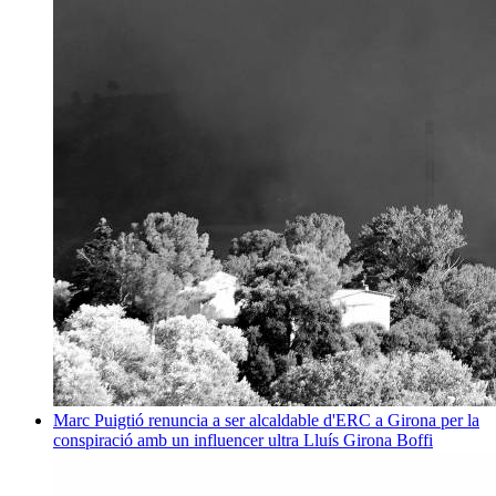
Marc Puigtió renuncia a ser alcaldable d'ERC a Girona per la
conspiració amb un influencer ultra
Lluís Girona Boffi