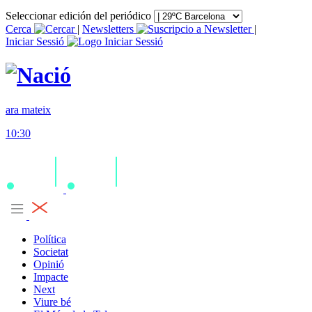
Seleccionar edición del periódico
Cerca
|
Newsletters
|
Iniciar Sessió
ara mateix
10:30
Política
Societat
Opinió
Impacte
Next
Viure bé