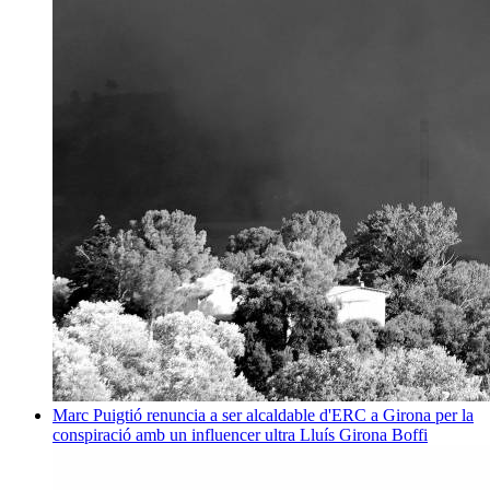
Marc Puigtió renuncia a ser alcaldable d'ERC a Girona per la
conspiració amb un influencer ultra
Lluís Girona Boffi