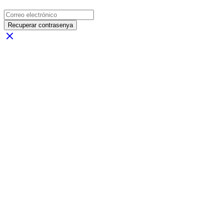
Recuperar contrasenya
close