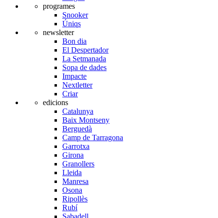
programes
Snooker
Úniqs
newsletter
Bon dia
El Despertador
La Setmanada
Sopa de dades
Impacte
Nextletter
Criar
edicions
Catalunya
Baix Montseny
Berguedà
Camp de Tarragona
Garrotxa
Girona
Granollers
Lleida
Manresa
Osona
Ripollès
Rubí
Sabadell