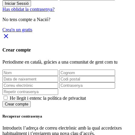
Iniciar Sessió
Has oblidat la contrasenya?
No tens compte a Nació?
Crea'n un gratis
close
Crear compte
Periodisme
en català
, gràcies a una comunitat de gent com tu
He llegit i entenc la política de privacitat
Crear compte
Recuperar contrasenya
Introdueix l’adreça de correu electrònic amb la qual accedeixes
habitualment i t’enviarem una nova clau d’accés.