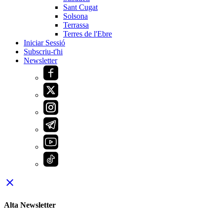
Sant Cugat
Solsona
Terrassa
Terres de l'Ebre
Iniciar Sessió
Subscriu-t'hi
Newsletter
close
Alta Newsletter