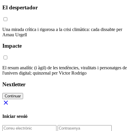
El despertador
Una mirada crítica i rigorosa a la crisi climàtica: cada dissabte per
Arnau Urgell
Impacte
El resum analític (i àgil) de les tendències, viralitats i personatges de
l'univers digital; quinzenal per Victor Rodrigo
Nextletter
Continuar
close
Iniciar sessió