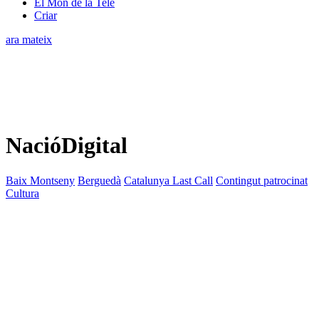
El Món de la Tele
Criar
ara mateix
NacióDigital
Baix Montseny
Berguedà
Catalunya Last Call
Contingut patrocinat
Cultura