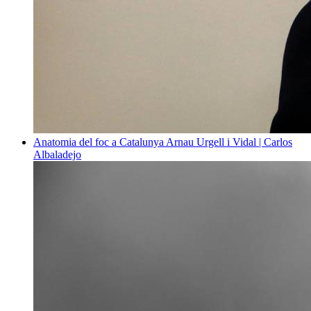
Anatomia del foc a Catalunya
Arnau Urgell i Vidal | Carlos
Albaladejo