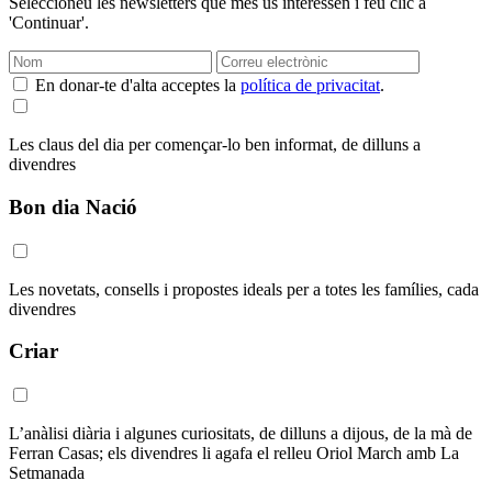
Seleccioneu les newsletters que més us interessen i feu clic a
'Continuar'.
En donar-te d'alta acceptes la
política de privacitat
.
Les claus del dia per començar-lo ben informat, de dilluns a
divendres
Bon dia Nació
Les novetats, consells i propostes ideals per a totes les famílies, cada
divendres
Criar
L’anàlisi diària i algunes curiositats, de dilluns a dijous, de la mà de
Ferran Casas; els divendres li agafa el relleu Oriol March amb La
Setmanada