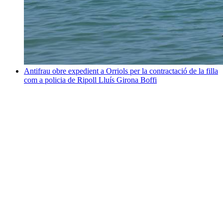
Antifrau obre expedient a Orriols per la contractació de la filla
com a policia de Ripoll
Lluís Girona Boffi