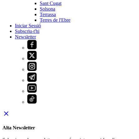
Sant Cugat
Solsona
Terrassa
Terres de l'Ebre
Iniciar Sessió
Subscriu-t'hi
Newsletter
close
Alta Newsletter