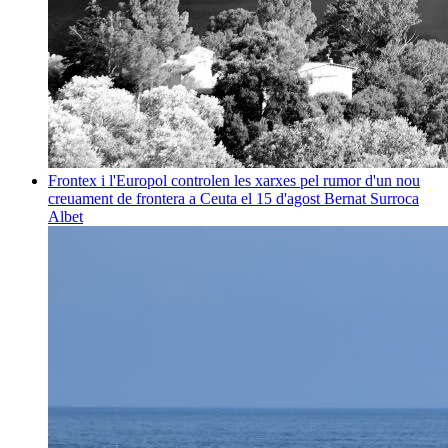
Frontex i l'Europol controlen les xarxes pel rumor d'un nou
creuament de frontera a Ceuta el 15 d'agost
Bernat Surroca
Albet