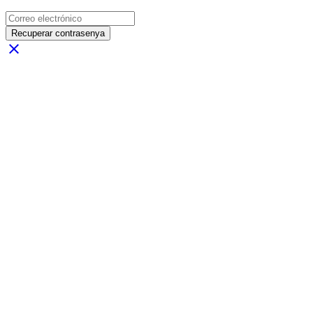
Recuperar contrasenya
close