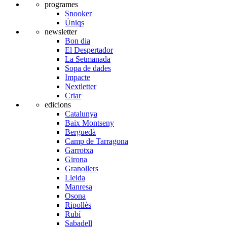
programes
Snooker
Úniqs
newsletter
Bon dia
El Despertador
La Setmanada
Sopa de dades
Impacte
Nextletter
Criar
edicions
Catalunya
Baix Montseny
Berguedà
Camp de Tarragona
Garrotxa
Girona
Granollers
Lleida
Manresa
Osona
Ripollès
Rubí
Sabadell