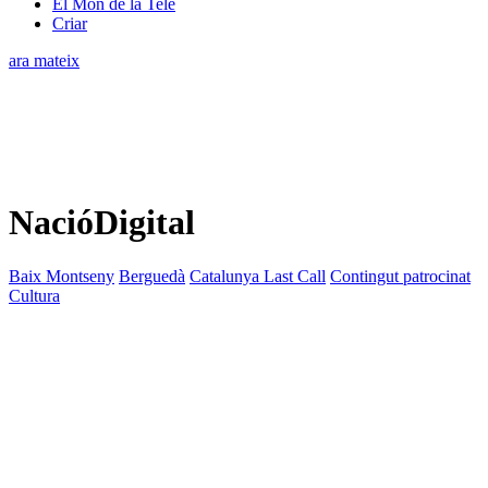
El Món de la Tele
Criar
ara mateix
NacióDigital
Baix Montseny
Berguedà
Catalunya Last Call
Contingut patrocinat
Cultura