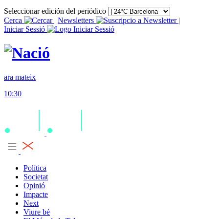
Seleccionar edición del periódico
Cerca
|
Newsletters
|
Iniciar Sessió
ara mateix
10:30
Política
Societat
Opinió
Impacte
Next
Viure bé