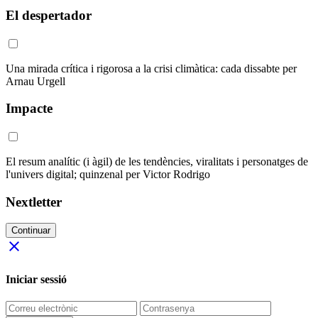
El despertador
Una mirada crítica i rigorosa a la crisi climàtica: cada dissabte per
Arnau Urgell
Impacte
El resum analític (i àgil) de les tendències, viralitats i personatges de
l'univers digital; quinzenal per Victor Rodrigo
Nextletter
Continuar
close
Iniciar sessió