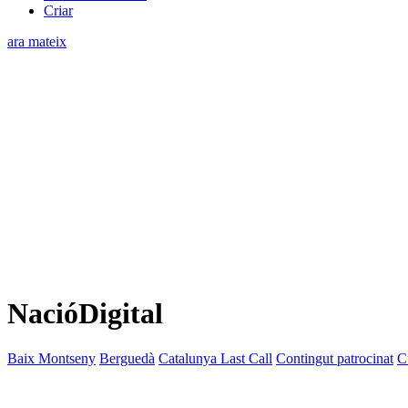
Criar
ara mateix
NacióDigital
Baix Montseny
Berguedà
Catalunya Last Call
Contingut patrocinat
C