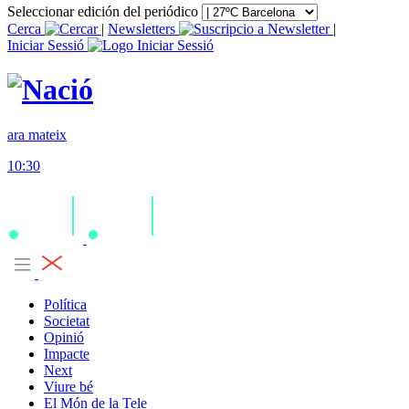
Seleccionar edición del periódico
Cerca
|
Newsletters
|
Iniciar Sessió
ara mateix
10:30
Política
Societat
Opinió
Impacte
Next
Viure bé
El Món de la Tele