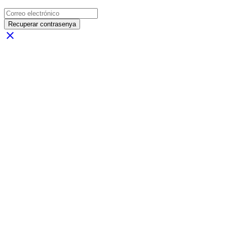
Recuperar contrasenya
close