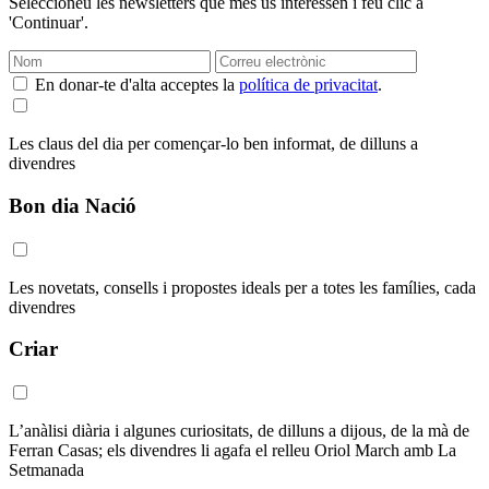
Seleccioneu les newsletters que més us interessen i feu clic a
'Continuar'.
En donar-te d'alta acceptes la
política de privacitat
.
Les claus del dia per començar-lo ben informat, de dilluns a
divendres
Bon dia Nació
Les novetats, consells i propostes ideals per a totes les famílies, cada
divendres
Criar
L’anàlisi diària i algunes curiositats, de dilluns a dijous, de la mà de
Ferran Casas; els divendres li agafa el relleu Oriol March amb La
Setmanada