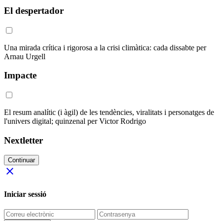
El despertador
Una mirada crítica i rigorosa a la crisi climàtica: cada dissabte per
Arnau Urgell
Impacte
El resum analític (i àgil) de les tendències, viralitats i personatges de
l'univers digital; quinzenal per Victor Rodrigo
Nextletter
Continuar
close
Iniciar sessió