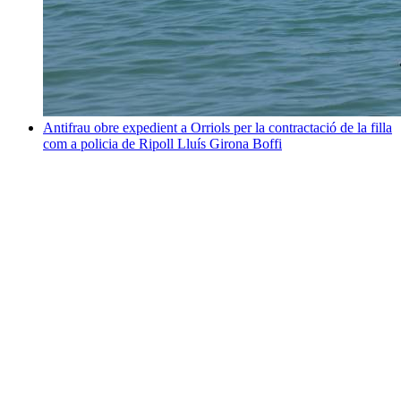
Antifrau obre expedient a Orriols per la contractació de la filla
com a policia de Ripoll
Lluís Girona Boffi