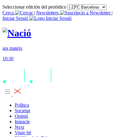
Seleccionar edición del periódico
Cerca
|
Newsletters
|
Iniciar Sessió
ara mateix
10:30
Política
Societat
Opinió
Impacte
Next
Viure bé