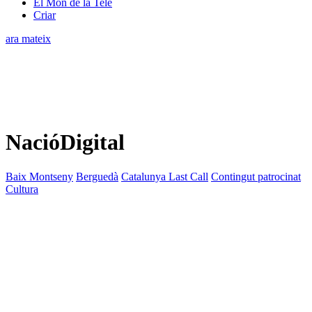
El Món de la Tele
Criar
ara mateix
NacióDigital
Baix Montseny
Berguedà
Catalunya Last Call
Contingut patrocinat
Cultura