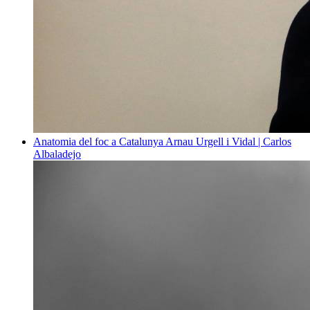
Anatomia del foc a Catalunya
Arnau Urgell i Vidal | Carlos
Albaladejo