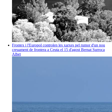
Frontex i l'Europol controlen les xarxes pel rumor d'un nou
creuament de frontera a Ceuta el 15 d'agost
Bernat Surroca
Albet