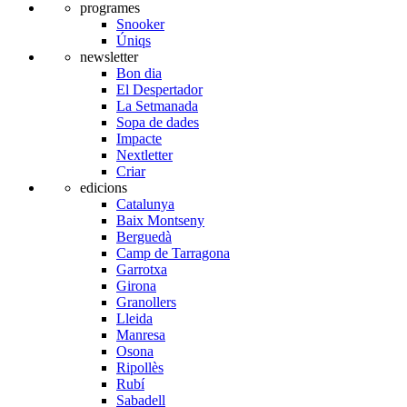
programes
Snooker
Úniqs
newsletter
Bon dia
El Despertador
La Setmanada
Sopa de dades
Impacte
Nextletter
Criar
edicions
Catalunya
Baix Montseny
Berguedà
Camp de Tarragona
Garrotxa
Girona
Granollers
Lleida
Manresa
Osona
Ripollès
Rubí
Sabadell