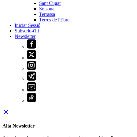
Sant Cugat
Solsona
Terrassa
Terres de l'Ebre
Iniciar Sessió
Subscriu-t'hi
Newsletter
close
Alta Newsletter