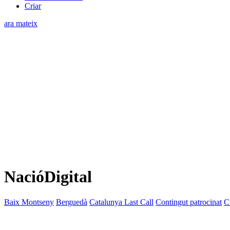
Criar
ara mateix
NacióDigital
Baix Montseny
Berguedà
Catalunya Last Call
Contingut patrocinat
C