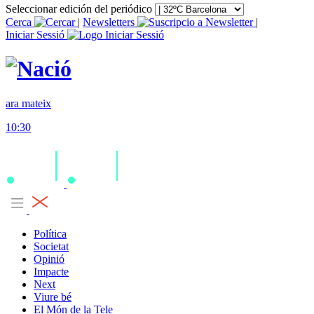
Seleccionar edición del periódico
Cerca
|
Newsletters
|
Iniciar Sessió
ara mateix
10:30
Política
Societat
Opinió
Impacte
Next
Viure bé
El Món de la Tele