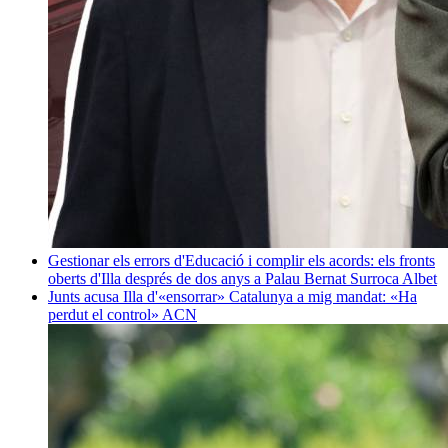
Gestionar els errors d'Educació i complir els acords: els fronts
oberts d'Illa després de dos anys a Palau
Bernat Surroca Albet
Junts acusa Illa d'«ensorrar» Catalunya a mig mandat: «Ha
perdut el control»
ACN