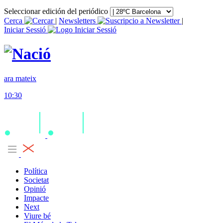
Seleccionar edición del periódico
Cerca
|
Newsletters
|
Iniciar Sessió
ara mateix
10:30
Política
Societat
Opinió
Impacte
Next
Viure bé