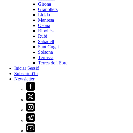
Girona
Granollers
Lleida
Manresa
Osona
Ripollès
Rubí
Sabadell
Sant Cugat
Solsona
Terrassa
Terres de l'Ebre
Iniciar Sessió
Subscriu-t'hi
Newsletter