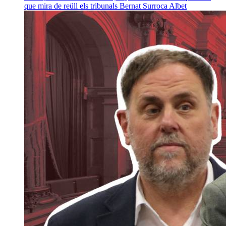
que mira de reüll els tribunals
Bernat Surroca Albet