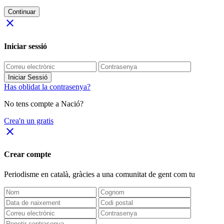
Continuar
close
Iniciar sessió
Iniciar Sessió
Has oblidat la contrasenya?
No tens compte a Nació?
Crea'n un gratis
close
Crear compte
Periodisme
en català
, gràcies a una comunitat de gent com tu