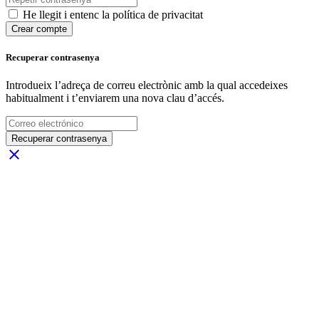
He llegit i entenc la política de privacitat
Crear compte
Recuperar contrasenya
Introdueix l’adreça de correu electrònic amb la qual accedeixes
habitualment i t’enviarem una nova clau d’accés.
Recuperar contrasenya
close