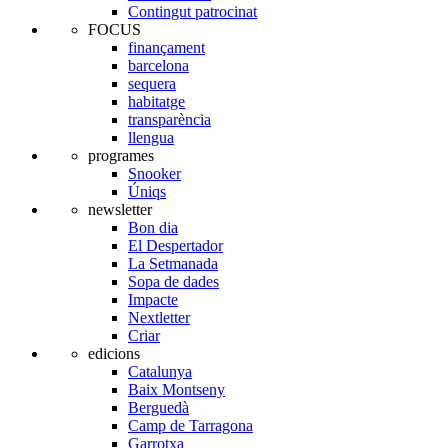
Contingut patrocinat
FOCUS
finançament
barcelona
sequera
habitatge
transparència
llengua
programes
Snooker
Úniqs
newsletter
Bon dia
El Despertador
La Setmanada
Sopa de dades
Impacte
Nextletter
Criar
edicions
Catalunya
Baix Montseny
Berguedà
Camp de Tarragona
Garrotxa