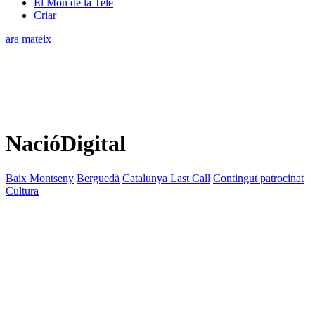
El Món de la Tele
Criar
ara mateix
NacióDigital
Baix Montseny
Berguedà
Catalunya Last Call
Contingut patrocinat
Cultura